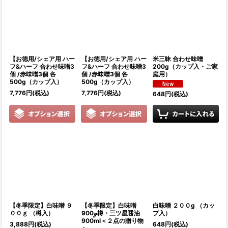
【お徳用/シェア用 ハー
【お徳用/シェア用 ハー
米三昧 合わせ味噌
フ&ハーフ 合わせ味噌3
フ&ハーフ 合わせ味噌3
200g（カップ入・ご家
個 /赤味噌3個 各
個 /赤味噌3個 各
庭用）
500g（カップ入）
500g（カップ入）
7,776
円
(税込)
7,776
円
(税込)
648
円
(税込)
【冬季限定】白味噌 ９
【冬季限定】白味噌
白味噌 ２００g （カッ
００ｇ （樽入）
900ℊ樽・三ツ星醤油
プ入）
900ml＜２点の贈り物
3,888
円
(税込)
648
円
(税込)