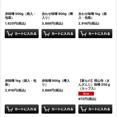
赤味噌 500g（袋入・
合わせ味噌 900g（樽
合わせ味噌 1kg（袋
包装）
入り）
入・包装）
1,620
円
(税込)
3,888
円
(税込)
2,916
円
(税込)
赤味噌 1kg（袋入・包
赤味噌 900g（樽入
【新もの】徑山寺（き
装）
り）
んざんじ）味噌 200ｇ
（カップ入）
2,916
円
(税込)
3,888
円
(税込)
972
円
(税込)