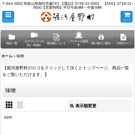
〒644-0002 和歌山県御坊市薗743 【電話】0738-22-0063 【FAX】0738-22-
9500【営業時間】平日午前9時～午後16時
メニュー
カート
ものづくりへの
バーチャル蔵見
商品一覧
堀河屋について
贈り物のご案内
ご利用ガイド
想い<映像>
学
ホーム
>
味噌
【堀河屋野村のロゴをクリックして頂くとトップページ、商品一覧
をご覧いただけます。】
味噌
表示順変更
閉じる
49
件
表示数
: