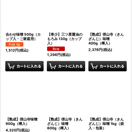
合わせ味噌 500g（カ
【希少】三ツ星醤油の
【熟成】徑山寺（きん
ップ入・ご家庭用）
もろみ 130g（カップ
ざんじ）味噌
入）
400g（樽入）
2,376
円
(税込)
1,512
円
(税込)
1,296
円
(税込)
【熟成】徑山寺味噌
【熟成】徑山寺（きん
【熟成】徑山寺（きん
900g（樽入）
ざんじ）味噌
ざんじ）味噌 1kg（袋
600g（樽入）
入・包装）
4,320
円
(税込)