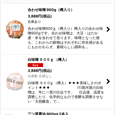
合わせ味噌 900g（樽入り）
3,888
円
(税込)
在庫あり
合わせ味噌900ｇ（樽入り）樽入りの合わせ味
噌900gです。合わせ味噌は、大豆・はだか
麦・米を合わせて造ります。味噌となった後
も、これからの穀物はそれぞれに存在感がある
にもかかわらず、素晴らしい調和を…
白味噌 ９００ｇ （樽入）
3,888
円
(税込)
在庫数 在庫なし
白味噌 ９００g （樽入）★★★美味しさのポ
イント★★★ (1)堀河屋の白味
噌は、年に一度の仕込です。 仕込後、温度を
調整したり、化学的なもので発酵を調整させな
い「天然醸造」で…
三ツ星醤油 900ml 2本入