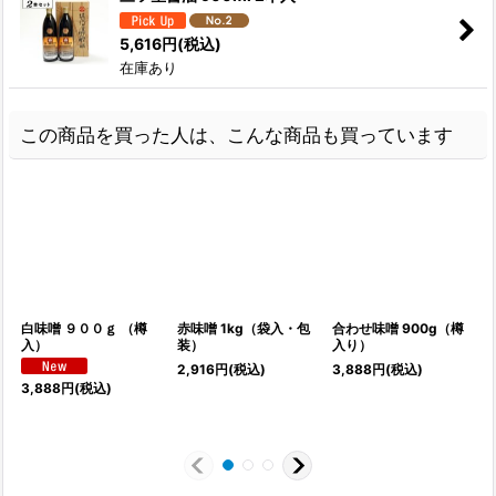
5,616
円
(税込)
在庫あり
この商品を買った人は、こんな商品も買っています
白味噌 ９００ｇ （樽
赤味噌 1kg（袋入・包
合わせ味噌 900g（樽
入）
装）
入り）
2,916
円
(税込)
3,888
円
(税込)
3,888
円
(税込)