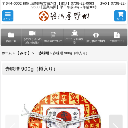
〒644-0002 和歌山県御坊市薗743 【電話】0738-22-0063 【FAX】0738-22-
9500【営業時間】平日午前9時～午後16時
メニュー
カート
ものづくりへの
バーチャル蔵見
商品一覧
堀河屋について
贈り物のご案内
ご利用ガイド
想い<映像>
学
ホーム
>
【 みそ 】
>
赤味噌
>
赤味噌 900g（樽入り）
赤味噌 900g（樽入り）