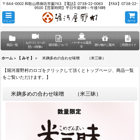
〒644-0002 和歌山県御坊市薗743 【電話】0738-22-0063 【FAX】0738-22-
9500【営業時間】平日午前9時～午後16時
メニュー
カート
ものづくりへの
バーチャル蔵見
商品一覧
堀河屋について
贈り物のご案内
ご利用ガイド
想い<映像>
学
ホーム
>
【 みそ 】
>
米麹多めの合わせ味噌 （米三昧）
【堀河屋野村のロゴをクリックして頂くとトップページ、商品一覧
をご覧いただけます。】
米麹多めの合わせ味噌 （米三昧）