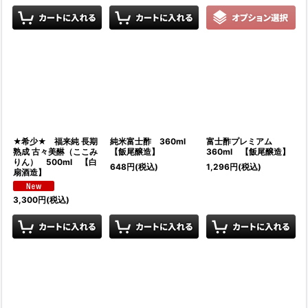
★希少★ 福来純 長期
純米富士酢 360ml
富士酢プレミアム
熟成 古々美醂（ここみ
【飯尾醸造】
360ml 【飯尾醸造】
りん） 500ml 【白
648
円
(税込)
1,296
円
(税込)
扇酒造】
3,300
円
(税込)