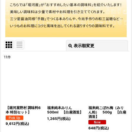
表示順変更
閉じる
11
件
表示数
:
並び順
:
絞り込む
【堀河屋野村 調味料6
福来純本みりん
福来純こぼれ梅（みり
本 特別セット】
500ml 【白扇酒造】
ん粕） 500g 【白扇
酒造】
1,265
円
(税込)
9,612
円
(税込)
648
円
(税込)