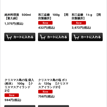
純米料理酒 500ml
和三盆糖 100g 【岡
和三盆糖 1ｋg 【岡
【富久錦】
田製糖所】
田製糖所】
1,375
円
(税込)
432
円
(税込)
3,672
円
(税込)
クリスマス島の塩 袋入
クリスマス島の塩 ボト
(粉末） 100g 【ク
ル 120g 【クリスマ
リスマスアイランド
スアイランド21】
21】
756
円
(税込)
594
円
(税込)