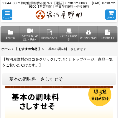
〒644-0002 和歌山県御坊市薗743 【電話】0738-22-0063 【FAX】0738-22-
9500【営業時間】平日午前9時～午後16時
メニュー
カート
ものづくりへの
バーチャル蔵見
商品一覧
堀河屋について
贈り物のご案内
ご利用ガイド
想い<映像>
学
ホーム
>
【 おすすめ食材 】
>
基本の調味料 さしすせそ
【堀河屋野村のロゴをクリックして頂くとトップページ、商品一覧
をご覧いただけます。】
基本の調味料 さしすせそ