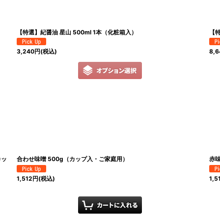
絞り込む
【特選】紀醤油 星山 500ml 1本（化粧箱入）
【特
3,240
円
(税込)
8,6
カッ
合わせ味噌 500g（カップ入・ご家庭用）
赤味
1,512
円
(税込)
1,5