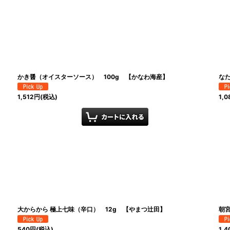
かき醤（オイスターソース） 100g 【かなわ海産】
なた
1,512
円
(税込)
1,0
大からから 極上七味（辛口） 12g 【やまつ辻田】
朝宮
540
円
(税込)
1,4