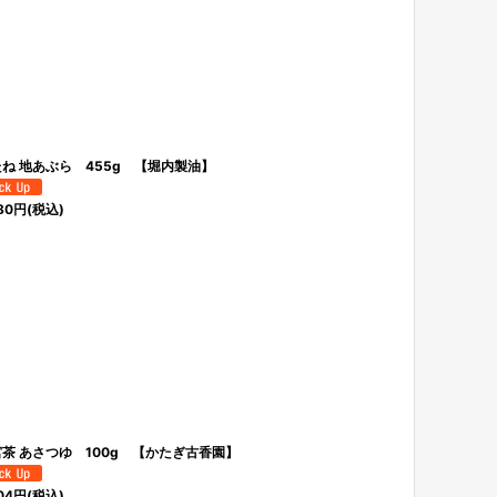
ね 地あぶら 455g 【堀内製油】
80
円
(税込)
茶 あさつゆ 100g 【かたぎ古香園】
04
円
(税込)