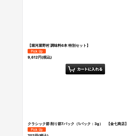
【堀河屋野村 調味料6本 特別セット】
9,612
円
(税込)
クラシック節 削り節7パック（1パック：3g） 【金七商店】
702
円
(税込)