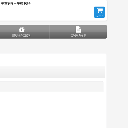
平日午前9時～午後16時
カート
贈り物のご案内
ご利用ガイド
閉じる