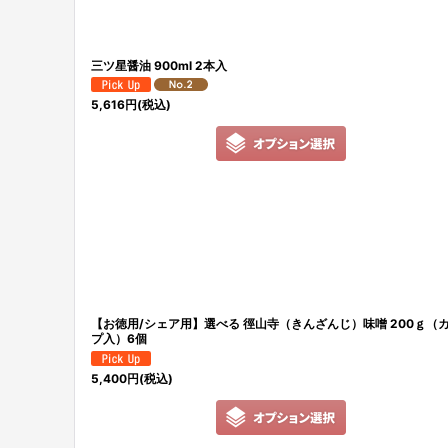
三ツ星醤油 900ml 2本入
5,616
円
(税込)
【お徳用/シェア用】選べる 徑山寺（きんざんじ）味噌 200ｇ（
プ入）6個
5,400
円
(税込)