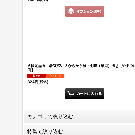
★限定品★ 暑気拂い 大からから極上七味（辛口） 6ｇ【やまつ
田】
324
円
(税込)
カテゴリで絞り込む
特集で絞り込む
放送記念【発見！食遺産 特別セット】