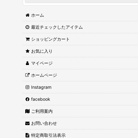
【 堀河屋の贈り物 】
醤油
ホーム
【しょうゆ】
最近チェックしたアイテム
徑山寺味噌
ショッピングカート
【おかずみそ】
味噌
お気に入り
【 みそ 】
合わせ味噌
マイページ
【 おすすめ食材 】
赤味噌
ホームページ
【バーチャル蔵見学】
白味噌
Instagram
もろみ
facebook
ギフトセット
ご利用案内
おすすめ食材
お問い合わせ
1,000円 以下
特定商取引法表示