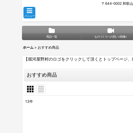
〒644-0002 和
メニュー
商品一覧
ものづくりへの想い<映像>
ホーム
>
おすすめ商品
【堀河屋野村のロゴをクリックして頂くとトップページ、
おすすめ商品
13
件
表示数
:
並び順
: