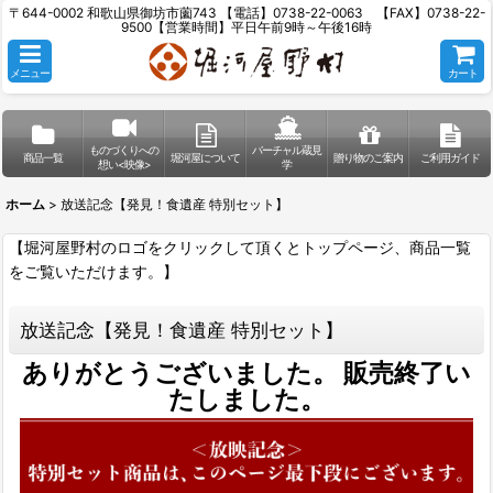
〒644-0002 和歌山県御坊市薗743 【電話】0738-22-0063 【FAX】0738-22-
9500【営業時間】平日午前9時～午後16時
メニュー
カート
ものづくりへの
バーチャル蔵見
商品一覧
堀河屋について
贈り物のご案内
ご利用ガイド
想い<映像>
学
ホーム
>
放送記念【発見！食遺産 特別セット】
【堀河屋野村のロゴをクリックして頂くとトップページ、商品一覧
をご覧いただけます。】
放送記念【発見！食遺産 特別セット】
ありがとうございました。 販売終了い
たしました。