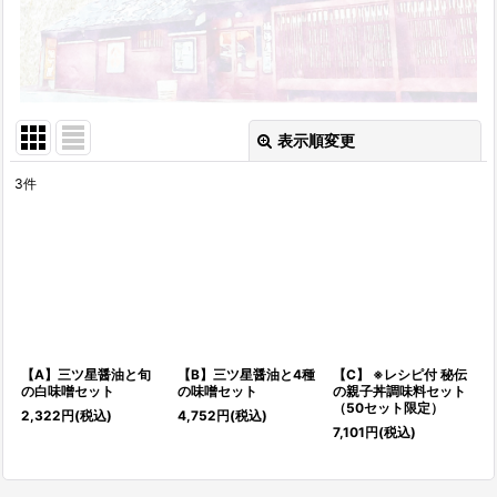
表示順変更
閉じる
3
件
表示数
:
並び順
:
絞り込む
【A】三ツ星醤油と旬
【B】三ツ星醤油と4種
【C】 ※レシピ付 秘伝
の白味噌セット
の味噌セット
の親子丼調味料セット
（50セット限定）
2,322
円
(税込)
4,752
円
(税込)
7,101
円
(税込)