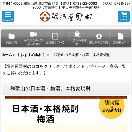
〒644-0002 和歌山県御坊市薗743 【電話】0738-22-0063 【FAX】0738-22-
9500【営業時間】平日午前9時～午後16時
メニュー
カート
ものづくりへの
バーチャル蔵見
商品一覧
堀河屋について
贈り物のご案内
ご利用ガイド
想い<映像>
学
ホーム
>
【 おすすめ食材 】
>
和歌山の日本酒・梅酒、本格麦焼酎
【堀河屋野村のロゴをクリックして頂くとトップページ、商品一覧
をご覧いただけます。】
和歌山の日本酒・梅酒、本格麦焼酎