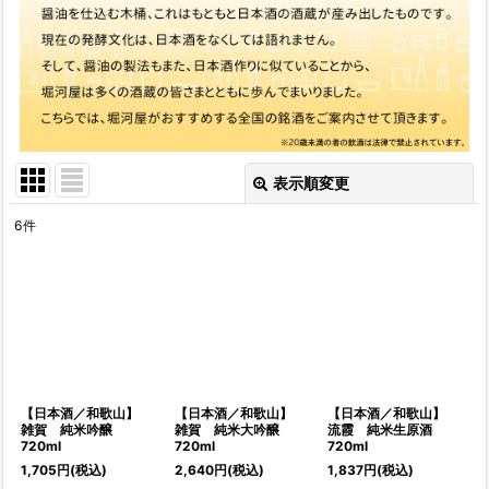
表示順変更
閉じる
6
件
表示数
:
並び順
:
絞り込む
【日本酒／和歌山】
【日本酒／和歌山】
【日本酒／和歌山】
雑賀 純米吟醸
雑賀 純米大吟醸
流霞 純米生原酒
720ml
720ml
720ml
1,705
円
(税込)
2,640
円
(税込)
1,837
円
(税込)