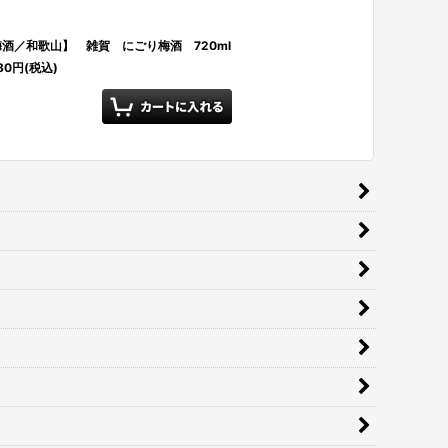
酒／和歌山】 雑賀 にごり梅酒 720ml
80
円
(税込)