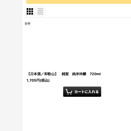
6
件
表示数
:
並び順
:
【日本酒／和歌山】 雑賀 純米吟醸 720ml
1,705
円
(税込)