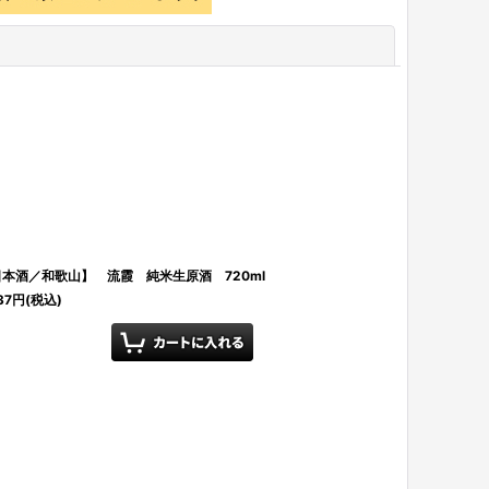
閉じる
本酒／和歌山】 流霞 純米生原酒 720ml
37
円
(税込)