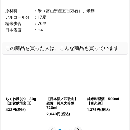
原材料 ：米（富山県産五百万石）、米麹
アルコール分 ：17度
精米歩合 ：70％
日本酒度 ：+4
この商品を買った人は、こんな商品も買っています
ちくわ麩(小) 30g
【日本酒／和歌山】
純米料理酒 500ml
【加賀麩司宮田】
雑賀 純米大吟醸
【富久錦】
720ml
432
円
(税込)
1,375
円
(税込)
2,640
円
(税込)
7