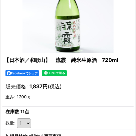
【日本酒／和歌山】 流霞 純米生原酒 720ml
Facebookでシェア
販売価格
:
1,837
円
(税込)
重み
:
1200ｇ
在庫数 11点
数量
: