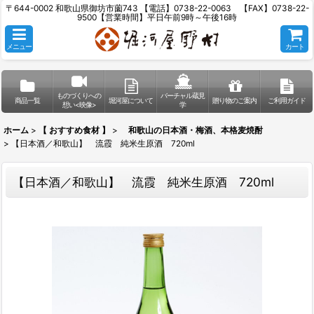
〒644-0002 和歌山県御坊市薗743 【電話】0738-22-0063 【FAX】0738-22-
9500【営業時間】平日午前9時～午後16時
メニュー
カート
ものづくりへの
バーチャル蔵見
商品一覧
堀河屋について
贈り物のご案内
ご利用ガイド
想い<映像>
学
ホーム
>
【 おすすめ食材 】
>
和歌山の日本酒・梅酒、本格麦焼酎
>
【日本酒／和歌山】 流霞 純米生原酒 720ml
【日本酒／和歌山】 流霞 純米生原酒 720ml