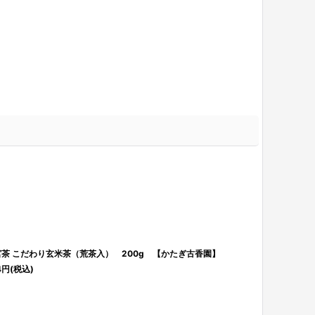
茶 こだわり玄米茶（荒茶入） 200g 【かたぎ古香園】
梅 Rock'n
4
円
(税込)
1,404
円
(税込