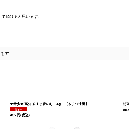
んで頂けると思います。
ます
★希少★ 高知 糸すじ青のり 4g 【やまつ辻田】
朝宮
86
432
円
(税込)