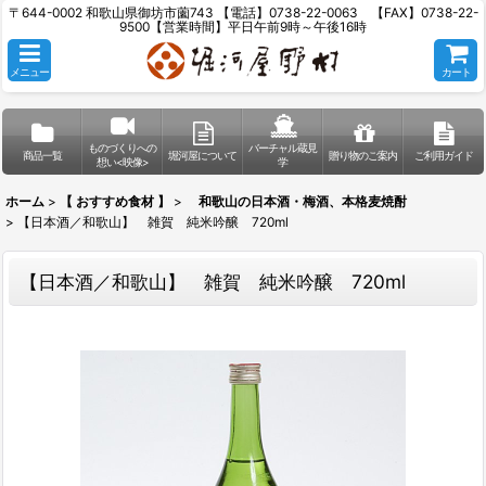
〒644-0002 和歌山県御坊市薗743 【電話】0738-22-0063 【FAX】0738-22-
9500【営業時間】平日午前9時～午後16時
メニュー
カート
ものづくりへの
バーチャル蔵見
商品一覧
堀河屋について
贈り物のご案内
ご利用ガイド
想い<映像>
学
ホーム
>
【 おすすめ食材 】
>
和歌山の日本酒・梅酒、本格麦焼酎
>
【日本酒／和歌山】 雑賀 純米吟醸 720ml
【日本酒／和歌山】 雑賀 純米吟醸 720ml