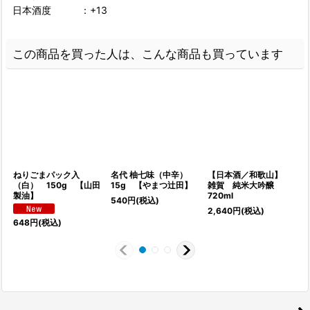
日本酒度 ：+13
この商品を買った人は、こんな商品も買っています
ねりごまパック入
名代 柚七味（中辛）
【日本酒／和歌山】
（白） 150g 【山田
15g 【やまつ辻田】
雑賀 純米大吟醸
製油】
720ml
540
円
(税込)
2,640
円
(税込)
648
円
(税込)
1