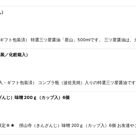
絞り込む
入）
・ギフト包装済） 特選三ツ星醤油「星山」500mlです。 三ツ星醤油は
ト包装／化粧箱入）
粧箱入・ギフト包装済） コンプラ瓶（波佐見焼）入りの特選三ツ星醤油で
んじ）味噌 200ｇ（カップ入）6個
定☆★ 徑山寺（きんざんじ）味噌 200ｇ（カップ入）6個 お友達