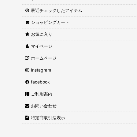
【しょうゆ】
最近チェックしたアイテム
徑山寺味噌
ショッピングカート
【おかずみそ】
味噌
お気に入り
【 みそ 】
合わせ味噌
マイページ
【 おすすめ食材 】
赤味噌
ホームページ
【バーチャル蔵見学】
白味噌
Instagram
もろみ
facebook
ギフトセット
ご利用案内
おすすめ食材
お問い合わせ
1,000円 以下
特定商取引法表示
3,000円以上