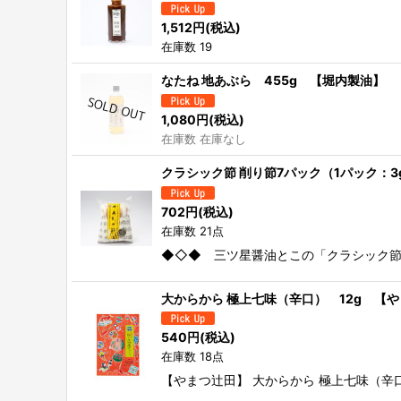
1,512
円
(税込)
在庫数 19
なたね 地あぶら 455g 【堀内製油】
1,080
円
(税込)
在庫数 在庫なし
クラシック節 削り節7パック（1パック：
702
円
(税込)
在庫数 21点
◆◇◆ 三ツ星醤油とこの「クラシック節
大からから 極上七味（辛口） 12g 【
540
円
(税込)
在庫数 18点
【やまつ辻田】 大からから 極上七味（辛