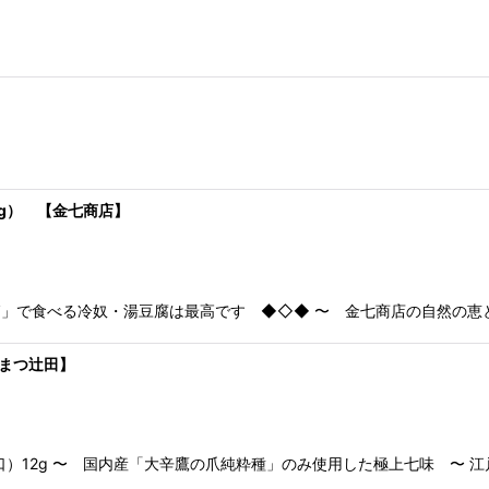
3g） 【金七商店】
」で食べる冷奴・湯豆腐は最高です ◆◇◆ 〜 金七商店の自然の恵
やまつ辻田】
口）12g 〜 国内産「大辛鷹の爪純粋種」のみ使用した極上七味 〜 