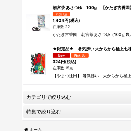
朝宮茶 あさつゆ 100g 【かたぎ古香園
1,404
円
(税込)
在庫数 22
かたぎ古香園 朝宮茶あさつゆ（100ｇ
★限定品★ 暑気拂い 大からから極上七味
324
円
(税込)
在庫数 15点
【やまつ辻田】 暑気拂い 大からから極上
カテゴリで絞り込む
特集で絞り込む
放送記念【発見！食遺産 特別セット】
【 堀河屋の贈り物 】
醤油
ホーム