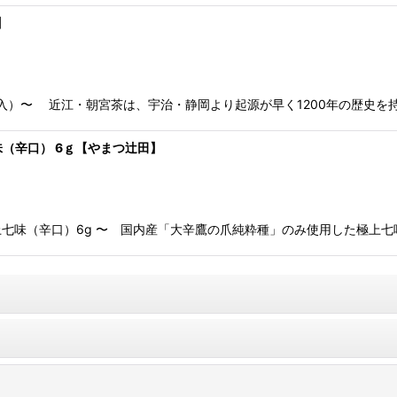
】
袋入）〜 近江・朝宮茶は、宇治・静岡より起源が早く1200年の歴史
（辛口） 6ｇ【やまつ辻田】
七味（辛口）6g 〜 国内産「大辛鷹の爪純粋種」のみ使用した極上七