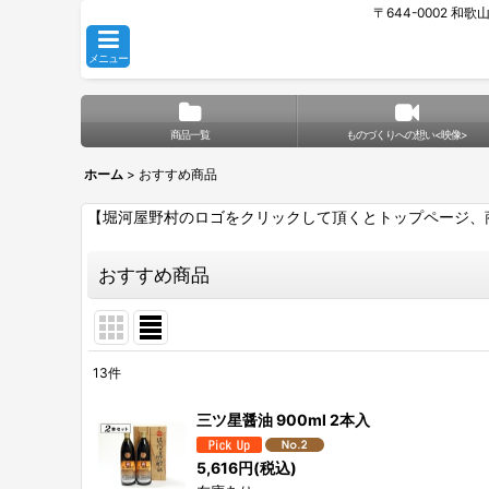
〒644-0002 和
メニュー
商品一覧
ものづくりへの想い<映像>
ホーム
>
おすすめ商品
【堀河屋野村のロゴをクリックして頂くとトップページ、
おすすめ商品
13
件
表示数
:
三ツ星醤油 900ml 2本入
並び順
:
5,616
円
(税込)