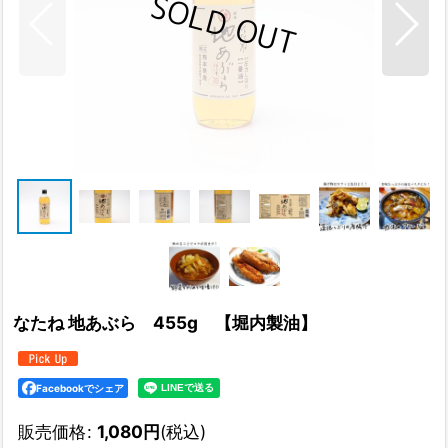
なたね 地あぶら 455g 【堀内製油】
Facebookでシェア
販売価格
:
1,080
円
(税込)