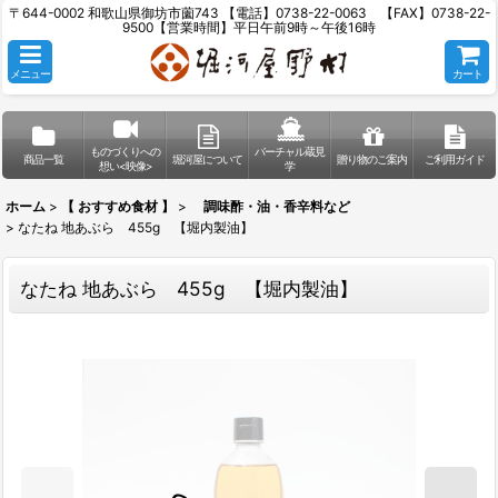
〒644-0002 和歌山県御坊市薗743 【電話】0738-22-0063 【FAX】0738-22-
9500【営業時間】平日午前9時～午後16時
メニュー
カート
ものづくりへの
バーチャル蔵見
商品一覧
堀河屋について
贈り物のご案内
ご利用ガイド
想い<映像>
学
ホーム
>
【 おすすめ食材 】
>
調味酢・油・香辛料など
>
なたね 地あぶら 455g 【堀内製油】
なたね 地あぶら 455g 【堀内製油】