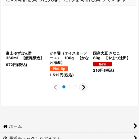
富士ゆずぽん酢
かき醤（オイスターソ
国産大豆 きなこ
360ml 【飯尾醸造】
ース） 100g 【かな
80g 【やまつ辻田】
わ海産】
972
円
(税込)
1
216
円
(税込)
1,512
円
(税込)
ホーム
最近チェックしたアイテム