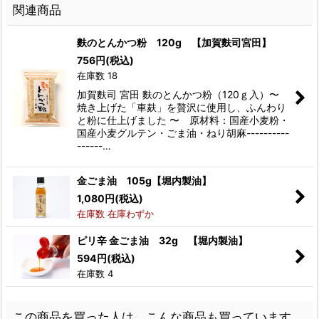
関連商品
麩のとんかつ粉 120g 【加賀麩司宮田】
756
円
(税込)
在庫数 18
加賀麩司 宮田 麩のとんかつ粉（120ｇ入）〜
焼き上げた「車麸」を贅沢に使用し、ふんわり
と粉に仕上げました 〜 原材料：国産小麦粉・
国産小麦グルテン・ごま油・ねり胡麻----------
------…
金ごま油 105g【堀内製油】
1,080
円
(税込)
在庫数 在庫わずか
ピリ辛 金ごま油 32g 【堀内製油】
594
円
(税込)
在庫数 4
この商品を買った人は、こんな商品も買っています