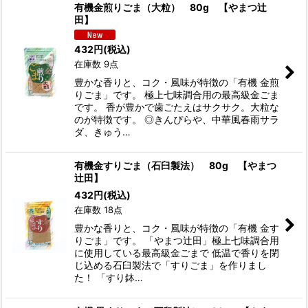
有機金煎りごま（大粒） 80g 【やまつ辻
田】
432
円
(税込)
在庫数 9点
豊かな香りと、コク・風味が特徴の「有機 金煎
りごま」です。 極上七味調合用の最高級金ごま
です。 香が豊かで歯ごたえはサクサク。大粒な
のが特徴です。 ◎きんぴらや、中華風春雨サラ
ダ、きゅう…
有機金すりごま（石臼製法） 80g 【やまつ
辻田】
432
円
(税込)
在庫数 18点
豊かな香りと、コク・風味が特徴の「有機 金す
りごま」です。 「やまつ辻田」極上七味調合用
に使用している最高級金ごまで 低温で香りを閉
じ込める石臼製法で「すりごま」を作りまし
た！ 「すり鉢…