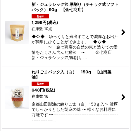
新・ジュラシック節 厚削り（チャック式ソフト
パック） 90g 【金七商店】
1,296
円
(税込)
在庫数 10点
◆◇◆ ゆっくりと煮出すことで濃厚なお出汁
が簡単にひくことができます。 ◆◇◆
〜 金七商店の自然の恵と造りての愛
情をたくさん含んだ鰹節 〜 金七商店
新・ジュラシック節/厚削り …
ねりごまパック入（白） 150g 【山田製
油】
648
円
(税込)
在庫数 16
京都山田製油の練りごま（白）150ｇ入〜 濃厚
でしっかりとした胡麻の味 〜 様々なお料理に
万能です 〜-------------------------------------
------------…