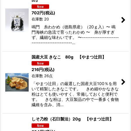
702
円
(税込)
在庫数 20
鳴門 糸わかめ（徳島県産）（20ｇ入）〜 鳴
門海峡の急流で育ったわかめ 〜 身が厚すぎ
ず、繊細な味わいです。 〜---------------------
-----------------------…
国産大豆 きなこ 80g 【やまつ辻田】
216
円
(税込)
在庫数 26点
「やまつ辻田」の厳選した国産大豆100％を用
いて精製したきなこです。 きめ細やかなきな
粉はとても使いやすく、常備しておくと便利で
す。 きな粉は、大豆製品の中で一番多く食物
繊維を含み、消…
しそ乃粉（石臼製法）20g 【やまつ辻田】