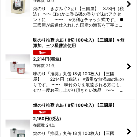
在庫数 13点
焼のり きざみ (12ｇ) 【三國屋】 378円（税
込） 〜〜 ほのかに香る磯の香りで味のアクセ
ントに 〜〜 ※便利なチャック式です。 ●
三國屋が厳選仕入れした国産の海苔を丁寧に…
味のり推奨 丸缶 ( 8切 100枚入) 【三國屋】※無
添加、三ツ星醤油使用
2,214
円
(税込)
在庫数 21点
味のり「推奨」丸缶 (8切 100枚入) 【三國
屋】 2214円（税込） ※貴重な無添加の味の
りです。 〜〜 味付のりを敬遠される方にも、
ぜひ一度お召し上がり頂きたい逸品 〜〜 …
焼のり推奨 丸缶 ( 8切 100枚入) 【三國屋】
2,160
円
(税込)
在庫数 24点
焼のり「推奨」丸缶 (8切 100枚入) 【三國