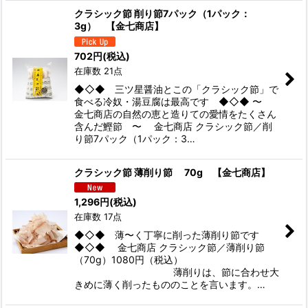
クラシック節 削り節7パック（1パック：
3g） 【金七商店】
702
円
(税込)
在庫数 21点
◆◇◆ 三ツ星醤油とこの「クラシック節」で
食べる冷奴・湯豆腐は最高です ◆◇◆ 〜
金七商店の自然の恵と造りての愛情をたくさん
含んだ鰹節 〜 金七商店 クラシック節／削
り節7パック（1パック：3…
クラシック節 薄削り節 70g 【金七商店】
1,296
円
(税込)
在庫数 17点
◆◇◆ 薄〜く丁寧に削った薄削り節です
◆◇◆ 金七商店 クラシック節／薄削り節
（70g）1080円（税込）
薄削りは、節に合わせ大
きめに薄く削ったもののことを言います。…