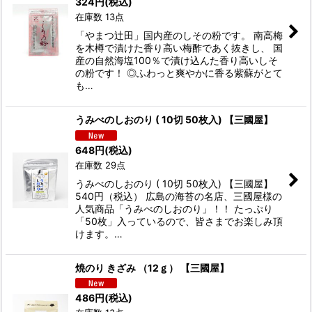
324
円
(税込)
在庫数 13点
「やまつ辻田」国内産のしその粉です。 南高梅
を木樽で漬けた香り高い梅酢であく抜きし、 国
産の自然海塩100％で漬け込んた香り高いしそ
の粉です！ ◎ふわっと爽やかに香る紫蘇がとて
も…
うみべのしおのり ( 10切 50枚入) 【三國屋】
648
円
(税込)
在庫数 29点
うみべのしおのり ( 10切 50枚入) 【三國屋】
540円（税込） 広島の海苔の名店、三國屋様の
人気商品「うみべのしおのり」！！ たっぷり
「50枚」入っているので、皆さまでお楽しみ頂
けます。…
焼のり きざみ （12ｇ） 【三國屋】
486
円
(税込)