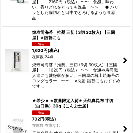
屋】 2160円（税込） 〜〜 食感、味わ
い、香りどれをとっても逸品 〜〜 ● パリ
ッとした歯切れと口中でとろけるような食感、
品…
焼寿司海苔 推奨 三切 ( 3切 30枚入) 【三國
屋】※詰替にも
1,620
円
(税込)
在庫数 24点
焼寿司海苔「推奨」三切 (3切 30枚入) 【三國
屋】 1620円（税込） 〜〜 食通や寿司職
人達にも愛好家が多い、三國屋の極上焼海苔の
ロングセラー 〜〜 ※丸缶 詰替にもおすすめ
です…
★希少★ ※数量限定入荷※ 天然真昆布 寸切
（白口浜）30g【こんぶ土居】
702
円
(税込)
在庫数 在庫なし