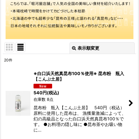
表示順変更
閉じる
20
件
表示数
:
※白口浜天然真昆布100％使用※ 昆布粉 瓶入
【こんぶ土居】
並び順
:
540
円
(税込)
在庫数 8点
絞り込む
昆布粉 瓶入【こんぶ土居】 540円（税込）
原料に使用した昆布は、 漁獲量激減によって、
幻の高級品となった白口浜天然真昆布100％で
す。 ●お料理の隠し味に ●昆布茶やお吸い物
に…