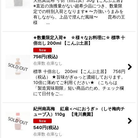
天然真昆布 寸切（白口浜）30g【こんぶ土居】
※直近の漁獲量がない超希少品につき、数量限
定での特別入荷となります※ 〜力強いうまみを
有しながら、上品で澄んだ風味〜 昆布の王
様 …
※数量限定入荷※ ☆様々なお料理に☆ 標準 十
倍出し 200ml 【こんぶ土居】
756
円
(税込)
在庫数 在庫なし
標準 十倍出し 200ml 【こんぶ土居】 756円
（税込） ★旨味がぎゅっと濃縮しております。
10倍に薄めてご利用ください★ （こちらは
「製造賞味期限」短い商品のため、チェック欄
にて日付をご…
紀州南高梅 紅扇＜べにおうぎ＞（しそ梅肉チ
ューブ入）110g 【滝川農園】
540
円
(税込)
在庫数 在庫なし