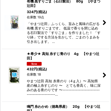
有機 黒すりごま（石臼製法） 80g 【やまつ
辻田】
324
円
(税込)
在庫数 19点
「やまつ辻田」ふっくら、旨みと風味の広がる
有機 黒すりごまです。 低温で香りを閉じ込め
る石臼製法で「すりごま」を作りました！ 「す
り鉢」でする方法を生かして、ごまのうまみを
引き出します。 …
★希少★ 高知 糸すじ青のり 4g 【やまつ辻
田】
432
円
(税込)
在庫数 18
やまつ辻田 高知 糸青のり（4ｇ入）〜 高知県
産の極上糸すじのり 〜 とても香高く、味に深
みのある青のりです 〜-------------------------
-------------------…
鳴門 糸わかめ（徳島県産） 20g 【やまつ辻
田】