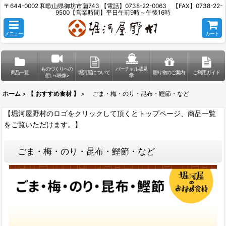
〒644-0002 和歌山県御坊市薗743 【電話】0738-22-0063 【FAX】0738-22-
9500【営業時間】平日午前9時～午後16時
メニュー
カート
ものづくりへの
バーチャル蔵見
商品一覧
堀河屋について
贈り物のご案内
ご利用ガイド
想い<映像>
学
ホーム
>
【 おすすめ食材 】
>
ごま・梅・のり・昆布・鰹節・など
【堀河屋野村のロゴをクリックして頂くとトップページ、商品一覧
をご覧いただけます。】
ごま・梅・のり・昆布・鰹節・など