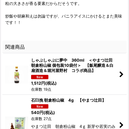
粒の大きさが香る要素だからだそうです。
炒飯や胡麻和えは勿論ですが、バニラアイスにかけるとまた美味
です！！
関連商品
しゃぶしゃぶに夢中 360ml ＜やまつ辻田
朝倉粉山椒 個包装10袋付＞ 【飯尾醸造＆白
扇酒造＆堀河屋野村 コラボ商品】
1,512
円
(税込)
在庫数 19点
石臼挽 朝倉粉山椒 4g 【やまつ辻田】
540
円
(税込)
在庫数 27点
やまつ辻田 朝倉粉山椒 4ｇ 新芽や若実のみ