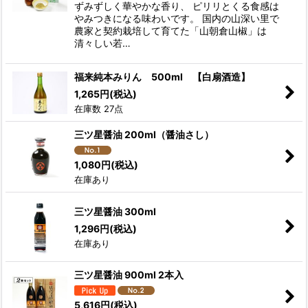
ずみずしく華やかな香り、 ピリリとくる食感は
やみつきになる味わいです。 国内の山深い里で
農家と契約栽培して育てた「山朝倉山椒」は
清々しい若…
福来純本みりん 500ml 【白扇酒造】
1,265
円
(税込)
在庫数 27点
三ツ星醤油 200ml（醤油さし）
1,080
円
(税込)
在庫あり
三ツ星醤油 300ml
1,296
円
(税込)
在庫あり
三ツ星醤油 900ml 2本入
5,616
円
(税込)