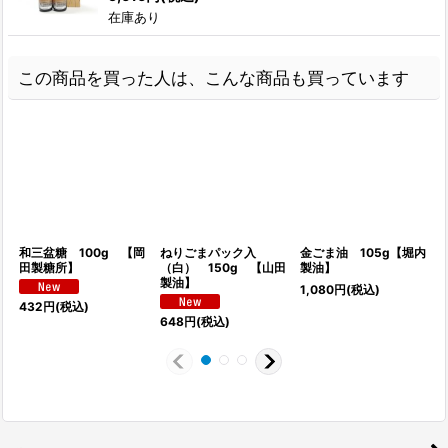
在庫あり
この商品を買った人は、こんな商品も買っています
和三盆糖 100g 【岡
ねりごまパック入
金ごま油 105g【堀内
田製糖所】
（白） 150g 【山田
製油】
製油】
1,080
円
(税込)
432
円
(税込)
648
円
(税込)