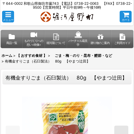
〒644-0002 和歌山県御坊市薗743 【電話】0738-22-0063 【FAX】0738-22-
9500【営業時間】平日午前9時～午後16時
メニュー
カート
ものづくりへの
バーチャル蔵見
商品一覧
堀河屋について
贈り物のご案内
ご利用ガイド
想い<映像>
学
ホーム
>
【 おすすめ食材 】
>
ごま・梅・のり・昆布・鰹節・など
>
有機金すりごま（石臼製法） 80g 【やまつ辻田】
有機金すりごま（石臼製法） 80g 【やまつ辻田】