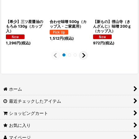
【希少】三ツ星醤油の
合わせ味噌 500g（カ
【新もの】徑山寺（き
もろみ 130g（カップ
ップ入・ご家庭用）
んざんじ）味噌 200ｇ
入）
（カップ入）
1,512
円
(税込)
1,296
円
(税込)
972
円
(税込)
1
ホーム
最近チェックしたアイテム
ショッピングカート
お気に入り
マイページ