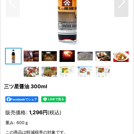
三ツ星醤油 300ml
Facebookでシェア
販売価格
:
1,296
円
(税込)
重み
:
600ｇ
この商品は軽減税率の対象です。