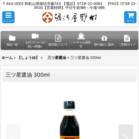
〒644-0002 和歌山県御坊市薗743 【電話】0738-22-0063 【FAX】0738-22-
9500【営業時間】平日午前9時～午後16時
メニュー
カート
ものづくりへの
バーチャル蔵見
商品一覧
堀河屋について
贈り物のご案内
ご利用ガイド
想い<映像>
学
ホーム
>
【しょうゆ】
>
三ツ星醤油
>
三ツ星醤油 300ml
三ツ星醤油 300ml