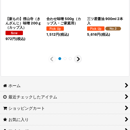
【新もの】徑山寺（き
合わせ味噌 500g（カ
三ツ星醤油 900ml 2本
んざんじ）味噌 200ｇ
ップ入・ご家庭用）
入
（カップ入）
1,512
円
(税込)
5,616
円
(税込)
972
円
(税込)
1
ホーム
最近チェックしたアイテム
ショッピングカート
お気に入り