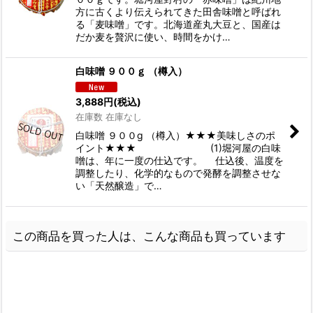
方に古くより伝えられてきた田舎味噌と呼ばれ
る「麦味噌」です。北海道産丸大豆と、国産は
だか麦を贅沢に使い、時間をかけ…
白味噌 ９００ｇ （樽入）
3,888
円
(税込)
在庫数 在庫なし
白味噌 ９００g （樽入）★★★美味しさのポ
イント★★★ (1)堀河屋の白味
噌は、年に一度の仕込です。 仕込後、温度を
調整したり、化学的なもので発酵を調整させな
い「天然醸造」で…
この商品を買った人は、こんな商品も買っています