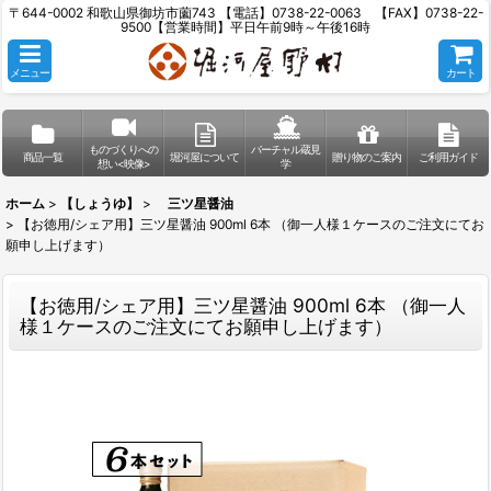
〒644-0002 和歌山県御坊市薗743 【電話】0738-22-0063 【FAX】0738-22-
9500【営業時間】平日午前9時～午後16時
メニュー
カート
ものづくりへの
バーチャル蔵見
商品一覧
堀河屋について
贈り物のご案内
ご利用ガイド
想い<映像>
学
ホーム
>
【しょうゆ】
>
三ツ星醤油
>
【お徳用/シェア用】三ツ星醤油 900ml 6本 （御一人様１ケースのご注文にてお
願申し上げます）
【お徳用/シェア用】三ツ星醤油 900ml 6本 （御一人
様１ケースのご注文にてお願申し上げます）