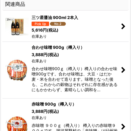
関連商品
三ツ星醤油 900ml 2本入
5,616
円
(税込)
在庫あり
合わせ味噌 900g（樽入り）
3,888
円
(税込)
在庫あり
合わせ味噌900ｇ（樽入り）樽入りの合わせ味
噌900gです。合わせ味噌は、大豆・はだか
麦・米を合わせて造ります。味噌となった後
も、これからの穀物はそれぞれに存在感がある
にもかかわらず、素晴らしい調和を…
赤味噌 900g（樽入り）
3,888
円
(税込)
在庫あり
赤味噌 ９００ｇ（樽入り） 樽入りの赤味噌９
００ｇです。堀河屋野村の「赤味噌」は紀州地