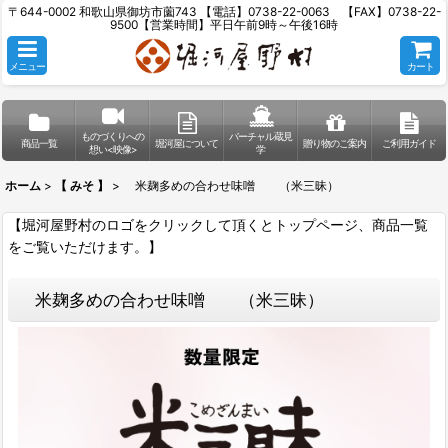
〒644-0002 和歌山県御坊市薗743 【電話】0738-22-0063 【FAX】0738-22-
9500【営業時間】平日午前9時～午後16時
メニュー
カート
ものづくりへの
バーチャル蔵見
商品一覧
堀河屋について
贈り物のご案内
ご利用ガイド
想い<映像>
学
ホーム
>
【 みそ 】
>
米麹多めの合わせ味噌 （米三昧）
【堀河屋野村のロゴをクリックして頂くとトップページ、商品一覧
をご覧いただけます。】
米麹多めの合わせ味噌 （米三昧）