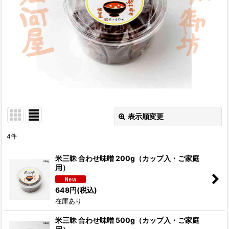
表示順変更
閉じる
4
件
表示数
:
米三昧 合わせ味噌 200g（カップ入・ご家庭
用）
並び順
:
648
円
(税込)
在庫あり
絞り込む
米三昧 合わせ味噌 500g（カップ入・ご家庭