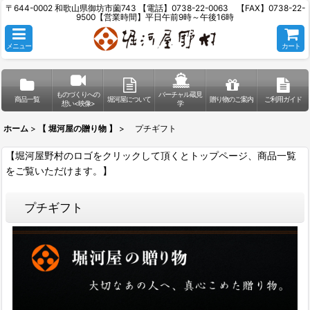
〒644-0002 和歌山県御坊市薗743 【電話】0738-22-0063 【FAX】0738-22-
9500【営業時間】平日午前9時～午後16時
メニュー
カート
ものづくりへの
バーチャル蔵見
商品一覧
堀河屋について
贈り物のご案内
ご利用ガイド
想い<映像>
学
ホーム
>
【 堀河屋の贈り物 】
>
プチギフト
【堀河屋野村のロゴをクリックして頂くとトップページ、商品一覧
をご覧いただけます。】
プチギフト