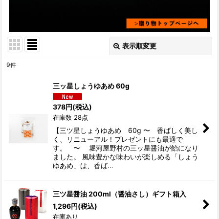
表示順変更
閉じる
9
件
表示数
:
三ッ星しょうゆあめ 60g
並び順
:
378
円
(税込)
在庫数 28点
絞り込む
【三ツ星しょうゆあめ 60g 〜 香ばしく美し
く、リニューアル！プレゼントにも最適で
す。 〜 堀河屋野村の三ッ星醤油が飴になり
ました。 風味豊かな味わいが楽しめる「しょう
ゆあめ」は、香ば…
三ツ星醤油 200ml（醤油さし）ギフト箱入
1,296
円
(税込)
在庫あり