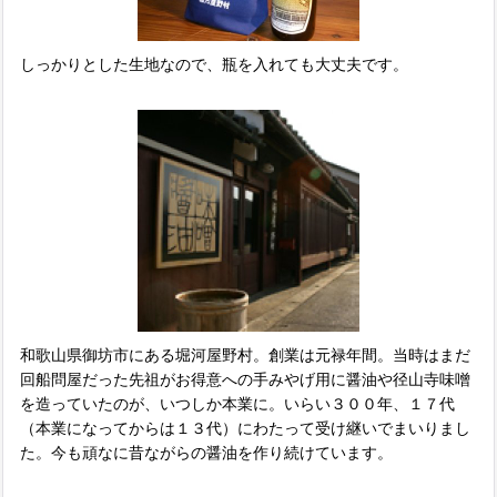
しっかりとした生地なので、瓶を入れても大丈夫です。
和歌山県御坊市にある堀河屋野村。創業は元禄年間。当時はまだ
回船問屋だった先祖がお得意への手みやげ用に醤油や径山寺味噌
を造っていたのが、いつしか本業に。いらい３００年、１７代
（本業になってからは１３代）にわたって受け継いでまいりまし
た。今も頑なに昔ながらの醤油を作り続けています。