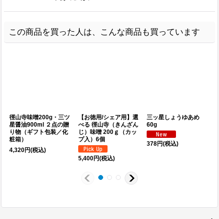
この商品を買った人は、こんな商品も買っています
徑山寺味噌200g・三ツ
【お徳用/シェア用】選
三ッ星しょうゆあめ
星醤油900ml ２点の贈
べる 徑山寺（きんざん
60g
り物（ギフト包装／化
じ）味噌 200ｇ（カッ
粧箱）
プ入）6個
3
378
円
(税込)
4,320
円
(税込)
5,400
円
(税込)