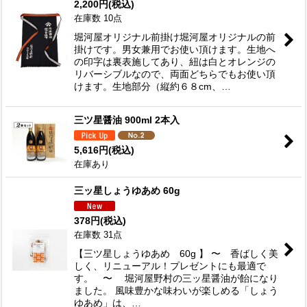
2,200
円
(税込)
在庫数 10点
堀河屋オリジナル前掛け堀河屋オリジナルの前
掛けです。男女兼用でお使い頂けます。生地へ
の印字は裏表施してあり、紐は白とオレンジの
リバーシブルなので、両面どちらでもお使い頂
けます。生地部分（縦約６８cm、…
三ツ星醤油 900ml 2本入
5,616
円
(税込)
在庫あり
三ッ星しょうゆあめ 60g
378
円
(税込)
在庫数 31点
【三ツ星しょうゆあめ 60g 】 〜 香ばしく美
しく、リニューアル！プレゼントにも最適で
す。 〜 堀河屋野村の三ッ星醤油が飴になり
ました。 風味豊かな味わいが楽しめる「しょう
ゆあめ」は、…