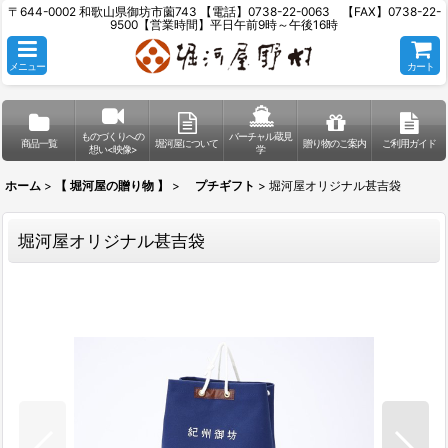
〒644-0002 和歌山県御坊市薗743 【電話】0738-22-0063 【FAX】0738-22-
9500【営業時間】平日午前9時～午後16時
メニュー
カート
ものづくりへの
バーチャル蔵見
商品一覧
堀河屋について
贈り物のご案内
ご利用ガイド
想い<映像>
学
ホーム
>
【 堀河屋の贈り物 】
>
プチギフト
>
堀河屋オリジナル甚吉袋
堀河屋オリジナル甚吉袋