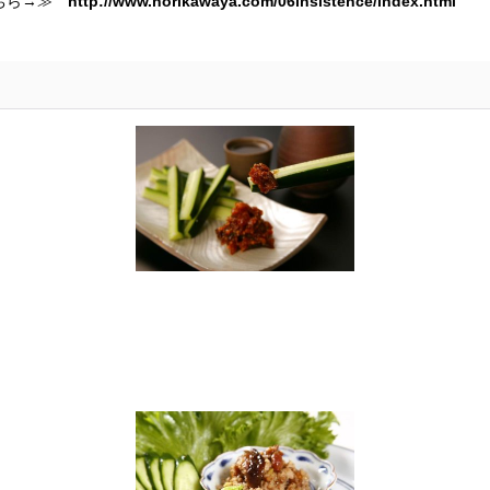
こちら→≫
http://www.horikawaya.com/06insistence/index.html