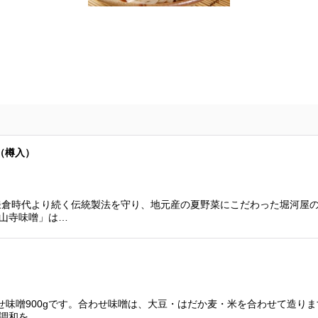
（樽入）
鎌倉時代より続く伝統製法を守り、地元産の夏野菜にこだわった堀河屋
山寺味噌」は…
わせ味噌900gです。合わせ味噌は、大豆・はだか麦・米を合わせて造り
調和を…