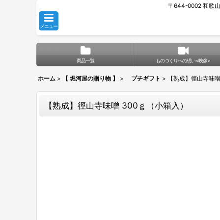
〒644-0002 和
メニュー
商品一覧
ものづくりへの想い<映像>
ホーム
>
【 堀河屋の贈り物 】
>
プチギフト
>
【熟成】徑山寺味噌
【熟成】徑山寺味噌 300ｇ（小箱入）