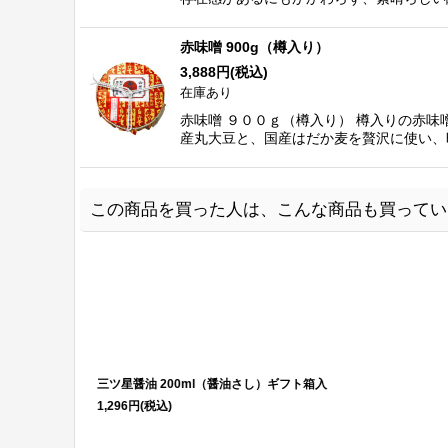
赤味噌 900g（樽入り）
3,888
円
(税込)
在庫あり
赤味噌 ９００ｇ（樽入り） 樽入りの赤
産丸大豆と、国産はだか麦を贅沢に使い、
この商品を買った人は、こんな商品も買ってい
三ツ星醤油 200ml（醤油さし）ギフト箱入
1,296
円
(税込)