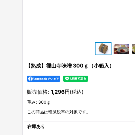
【熟成】徑山寺味噌 300ｇ（小箱入）
Facebookでシェア
販売価格
:
1,296
円
(税込)
重み
:
300ｇ
この商品は軽減税率の対象です。
在庫あり