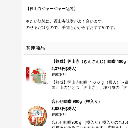
【徑山寺ジャージャー饂飩】
冷たい饂飩に、徑山寺味噌がよく合います。
のせるだけなので、手間もかからずおすすめです。
関連商品
【熟成】徑山寺（きんざんじ）味噌 400g
2,376
円
(税込)
在庫あり
【熟成】徑山寺味噌 ４００ｇ（樽入）〜
国五山のひとつ「徑山寺」、堀河屋の「徑
合わせ味噌 900g（樽入り）
3,888
円
(税込)
在庫あり
合わせ味噌900ｇ（樽入り）樽入りの合
存在感があるにもかかわらず、素晴らしい