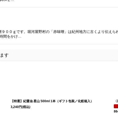
味噌９００ｇです。堀河屋野村の「赤味噌」は紀州地方に古くより伝えら
時間をかけ…
ます
【特選】紀醤油 星山 500ml 1本（ギフト包装／化粧箱入）
〈果
3,240
円
(税込)
864