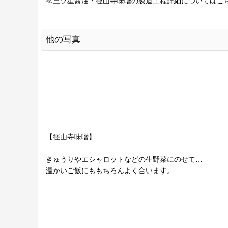
≪三ツ星醤油・徑山寺味噌の製造工程詳細については
他の写真
【徑山寺味噌】
きゅうりやエシャロットなどの生野菜にのせて…
温かいご飯にももちろんよく合います。