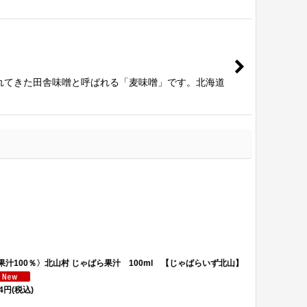
れてきた田舎味噌と呼ばれる「麦味噌」です。北海道
汁100％〉北山村 じゃばら果汁 100ml 【じゃばらいず北山】
【熟成】徑山寺
1,296
円
(税込)
円
(税込)