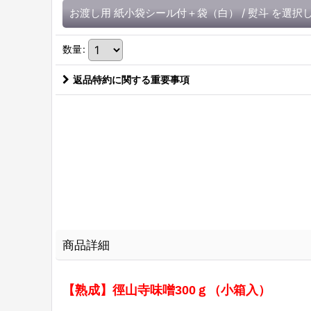
お渡し用 紙小袋シール付＋袋（白）
/
熨斗
を選択
数量
:
返品特約に関する重要事項
商品詳細
【熟成】徑山寺味噌300ｇ（小箱入）