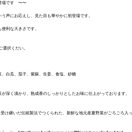
登場です 〜〜
いう声にお応えし、見た目も華やかに初登場です。
も便利な大きさです。
ご選択くだい。
----
豆、白瓜、茄子、紫蘇、生姜、食塩、砂糖
豆が深く漬かり、熟成香のしっかりとしたお味に仕上がっております。
渡り受け継いだ伝統製法でつくられた、新鮮な地元産夏野菜がごろごろ入