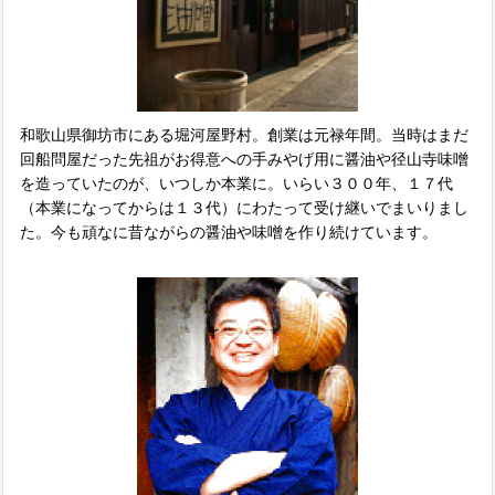
和歌山県御坊市にある堀河屋野村。創業は元禄年間。当時はまだ
回船問屋だった先祖がお得意への手みやげ用に醤油や径山寺味噌
を造っていたのが、いつしか本業に。いらい３００年、１７代
（本業になってからは１３代）にわたって受け継いでまいりまし
た。今も頑なに昔ながらの醤油や味噌を作り続けています。