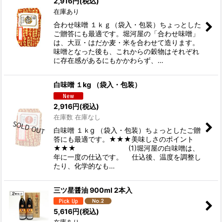
2,916
円
(税込)
在庫あり
合わせ味噌 １ｋｇ（袋入・包装）ちょっとした
ご贈答にも最適です。堀河屋の「合わせ味噌」
は、大豆・はだか麦・米を合わせて造ります。
味噌となった後も、これからの穀物はそれぞれ
に存在感があるにもかかわらず、…
白味噌 １kg （袋入・包装）
2,916
円
(税込)
在庫数 在庫なし
白味噌 １ｋg （袋入・包装）ちょっとしたご贈
答にも最適です。★★★美味しさのポイント
★★★ (1)堀河屋の白味噌は、
年に一度の仕込です。 仕込後、温度を調整し
たり、化学的なも…
三ツ星醤油 900ml 2本入
5,616
円
(税込)