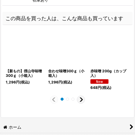
在庫あり
この商品を買った人は、こんな商品も買っています
【新もの】徑山寺味噌
合わせ味噌300ｇ（小
赤味噌 200g（カップ
300ｇ（小箱入）
箱入）
入）
1,296
円
(税込)
1,296
円
(税込)
1
648
円
(税込)
ホーム