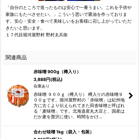
「自分のところで造ったものは安心で一番うまい。これを子供や
家族にもたべさせたい。」こういう思いで醤油を作っておりま
す。安心・安全・食べて美味しいをお客様に召し上がっていただ
きたいと思います。
１７代目堀河屋野村 野村太兵衛
関連商品
赤味噌 900g（樽入り）
3,888
円
(税込)
在庫あり
赤味噌 ９００ｇ（樽入り） 樽入りの赤味噌９
００ｇです。堀河屋野村の「赤味噌」は紀州地
方に古くより伝えられてきた田舎味噌と呼ばれ
る「麦味噌」です。北海道産丸大豆と、国産は
だか麦を贅沢に使い、時間をかけ…
合わせ味噌 1kg（袋入・包装）