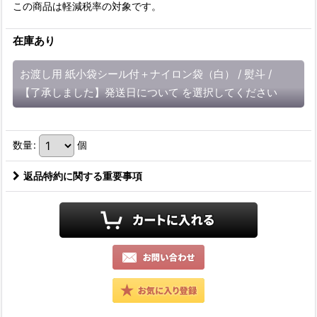
この商品は軽減税率の対象です。
在庫あり
お渡し用 紙小袋シール付＋ナイロン袋（白）
/
熨斗
/
【了承しました】発送日について
を選択してください
数量
:
個
返品特約に関する重要事項