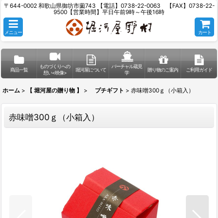
〒644-0002 和歌山県御坊市薗743 【電話】0738-22-0063 【FAX】0738-22-
9500【営業時間】平日午前9時～午後16時
メニュー
カート
ものづくりへの
バーチャル蔵見
商品一覧
堀河屋について
贈り物のご案内
ご利用ガイド
想い<映像>
学
ホーム
>
【 堀河屋の贈り物 】
>
プチギフト
>
赤味噌300ｇ（小箱入）
赤味噌300ｇ（小箱入）