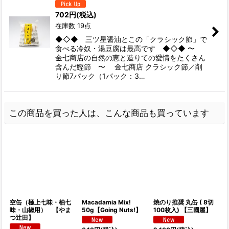
702
円
(税込)
在庫数 19点
◆◇◆ 三ツ星醤油とこの「クラシック節」で
食べる冷奴・湯豆腐は最高です ◆◇◆ 〜
金七商店の自然の恵と造りての愛情をたくさん
含んだ鰹節 〜 金七商店 クラシック節／削
り節7パック（1パック：3…
この商品を買った人は、こんな商品も買っています
空缶（極上七味・柚七
Macadamia Mix!
焼のり推奨 丸缶 ( 8切
味・山椒用） 【やま
50g【Going Nuts!】
100枚入) 【三國屋】
つ辻田】