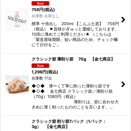
756
円
(税込)
在庫数 在庫なし
標準 十倍出し 200ml 【こんぶ土居】 756円
（税込） ★旨味がぎゅっと濃縮しております。
10倍に薄めてご利用ください★ （こちらは
「製造賞味期限」短い商品のため、チェック欄
にて日付をご…
クラシック節 薄削り節 70g 【金七商店】
1,296
円
(税込)
在庫数 17点
◆◇◆ 薄〜く丁寧に削った薄削り節です
◆◇◆ 金七商店 クラシック節／薄削り節
（70g）1080円（税込）
薄削りは、節に合わせ大
きめに薄く削ったもののことを言います。…
クラシック節 削り節7パック（1パック：
3g） 【金七商店】