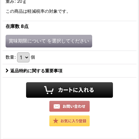
重み
:
20ｇ
この商品は軽減税率の対象です。
在庫数 8点
賞味期限について
を選択してください
数量
:
個
返品特約に関する重要事項