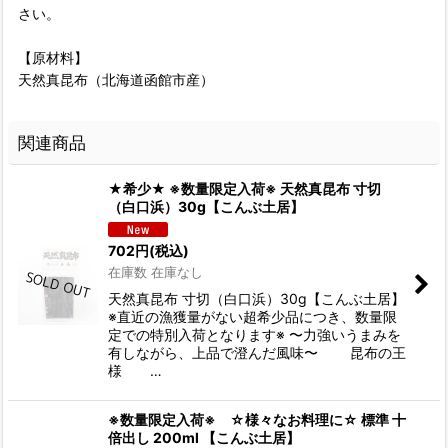
さい。
【原材料】
天然真昆布（北海道函館市産）
関連商品
★希少★ ※数量限定入荷※ 天然真昆布 寸切
（白口浜）30g【こんぶ土居】
702
円
(税込)
在庫数 在庫なし
天然真昆布 寸切（白口浜）30g【こんぶ土居】
※直近の漁獲量がない超希少品につき、数量限
定での特別入荷となります※ 〜力強いうまみを
有しながら、上品で澄んだ風味〜 昆布の王
様 …
※数量限定入荷※ ☆様々なお料理に☆ 標準 十
倍出し 200ml 【こんぶ土居】