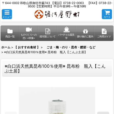
〒644-0002 和歌山県御坊市薗743 【電話】0738-22-0063 【FAX】0738-22-
9500【営業時間】平日午前9時～午後16時
メニュー
カート
ものづくりへの
バーチャル蔵見
商品一覧
堀河屋について
贈り物のご案内
ご利用ガイド
想い<映像>
学
ホーム
>
【 おすすめ食材 】
>
ごま・梅・のり・昆布・鰹節・など
>
※白口浜天然真昆布100％使用※ 昆布粉 瓶入【こんぶ土居】
※白口浜天然真昆布100％使用※ 昆布粉 瓶入【こん
ぶ土居】