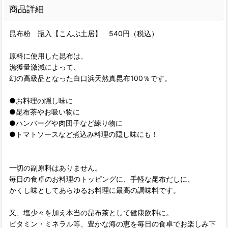
商品詳細
昆布粉 瓶入【こんぶ土居】 540円（税込）
原料に使用した昆布は、
漁獲量激減によって、
幻の高級品となった白口浜天然真昆布100％です。
●お料理の隠し味に
●昆布茶やお吸い物に
●ハンバーグや肉団子など練り物に
●トマトソースなど煮込み料理の隠し味にも！
一切の副原料はありません。
毎日の食卓のお料理のトッピングに、手軽な昆布だしに、
かくし味としてあらゆるお料理に最高の調味料です。
又、塩少々を加え本当の昆布茶として健康飲料に。
ビタミン・ミネラル等、豊かな海の恵を毎日の食卓でお楽しみ下