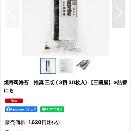
焼寿司海苔 推奨 三切 ( 3切 30枚入) 【三國屋】※詰替
にも
Facebookでシェア
販売価格
:
1,620
円
(税込)