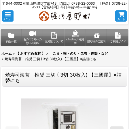
〒644-0002 和歌山県御坊市薗743 【電話】0738-22-0063 【FAX】0738-22-
9500【営業時間】平日午前9時～午後16時
メニュー
カート
ものづくりへの
バーチャル蔵見
商品一覧
堀河屋について
贈り物のご案内
ご利用ガイド
想い<映像>
学
ホーム
>
【 おすすめ食材 】
>
ごま・梅・のり・昆布・鰹節・など
>
焼寿司海苔 推奨 三切 ( 3切 30枚入) 【三國屋】※詰替にも
焼寿司海苔 推奨 三切 ( 3切 30枚入) 【三國屋】※詰
替にも