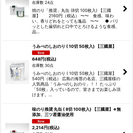
在庫数 24点
焼のり「推奨」丸缶 (8切 100枚入) 【三國
屋】 2160円（税込） 〜〜 食感、味わ
い、香りどれをとっても逸品 〜〜 ● パリ
ッとした歯切れと口中でとろけるような食感、
品…
うみべのしおのり ( 10切 50枚入) 【三國屋】
648
円
(税込)
在庫数 30点
うみべのしおのり ( 10切 50枚入) 【三國屋】
540円（税込） 広島の海苔の名店、三國屋様の
人気商品「うみべのしおのり」！！ たっぷり
「50枚」入っているので、皆さまでお楽しみ頂
けます。…
味のり推奨 丸缶 ( 8切 100枚入) 【三國屋】※無
添加、三ツ星醤油使用
2,214
円
(税込)