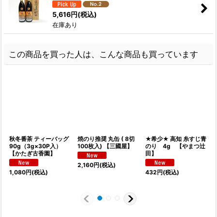
5,616
円
(税込)
在庫あり
この商品を買った人は、こんな商品も買っています
秋冬番茶 ティーバッグ
焼のり推奨 丸缶 ( 8切
★希少★ 高知 糸すじ青
90g（3g×30P入）
100枚入) 【三國屋】
のり 4g 【やまつ辻
【かたぎ古香園】
田】
2,160
円
(税込)
1,080
円
(税込)
432
円
(税込)