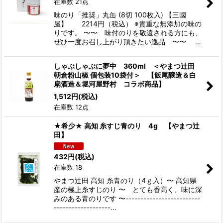
在庫数 21点
味のり「推奨」丸缶 (8切 100枚入) 【三國
屋】 2214円（税込） ※貴重な無添加の味の
りです。 〜〜 味付のりを敬遠される方にも、
ぜひ一度お召し上がり頂きたい逸品 〜〜 …
しゃぶしゃぶに夢中 360ml ＜やまつ辻田
朝倉粉山椒 個包装10袋付＞ 【飯尾醸造＆白
扇酒造＆堀河屋野村 コラボ商品】
1,512
円
(税込)
在庫数 12点
★希少★ 高知 糸すじ青のり 4g 【やまつ辻
田】
432
円
(税込)
在庫数 18
やまつ辻田 高知 糸青のり（4ｇ入）〜 高知県
産の極上糸すじのり 〜 とても香高く、味に深
みのある青のりです 〜-------------------------
-------------------…