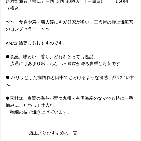
焼寿司海苔「推奨」三切 (3切 30枚入) 【三國屋】 1620円
（税込）
〜〜 食通や寿司職人達にも愛好家が多い、三國屋の極上焼海苔
のロングセラー 〜〜
※丸缶 詰替にもおすすめです。
●食感、味わい、香り、どれをとっても逸品。
流通にはあまり出回らない三國屋が誇る貴重な海苔です。
● パリッとした歯切れと口中でとろけるような食感、品のいい甘
み。
●素材は、良質の海苔が育つ九州・有明海産のなかでも特に一番
摘みにこだわって仕入れ、
熟練の技で焼き上げています。
---------- 店主よりおすすめの一言 -------------------