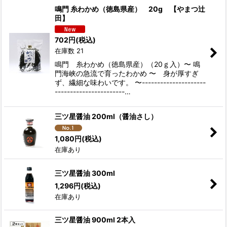
鳴門 糸わかめ（徳島県産） 20g 【やまつ辻
田】
702
円
(税込)
在庫数 21
鳴門 糸わかめ（徳島県産）（20ｇ入）〜 鳴
門海峡の急流で育ったわかめ 〜 身が厚すぎ
ず、繊細な味わいです。 〜---------------------
-----------------------…
三ツ星醤油 200ml（醤油さし）
1,080
円
(税込)
在庫あり
三ツ星醤油 300ml
1,296
円
(税込)
在庫あり
三ツ星醤油 900ml 2本入