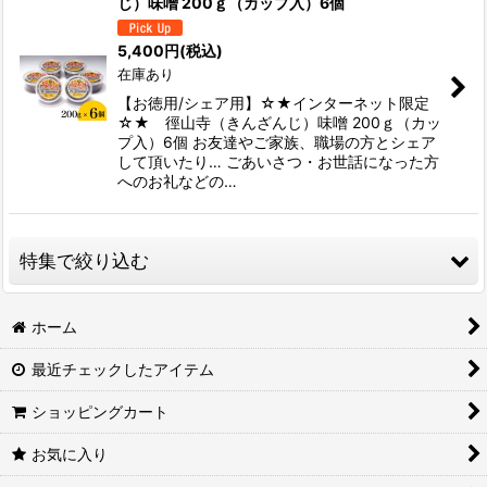
じ）味噌 200ｇ（カップ入）6個
並び順
:
5,400
円
(税込)
在庫あり
絞り込む
【お徳用/シェア用】☆★インターネット限定
☆★ 徑山寺（きんざんじ）味噌 200ｇ（カッ
プ入）6個 お友達やご家族、職場の方とシェア
して頂いたり… ごあいさつ・お世話になった方
へのお礼などの…
特集で絞り込む
醤油
ホーム
最近チェックしたアイテム
徑山寺味噌
ショッピングカート
味噌
お気に入り
合わせ味噌