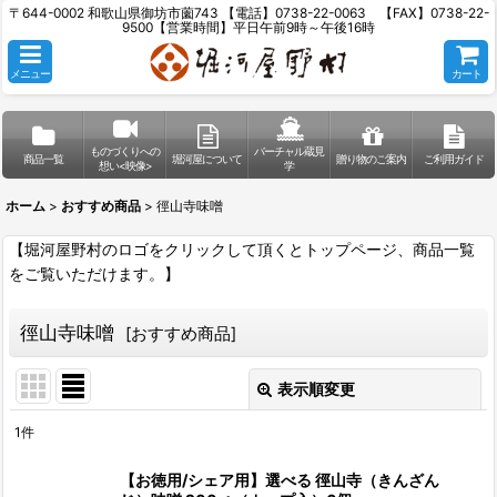
〒644-0002 和歌山県御坊市薗743 【電話】0738-22-0063 【FAX】0738-22-
9500【営業時間】平日午前9時～午後16時
メニュー
カート
ものづくりへの
バーチャル蔵見
商品一覧
堀河屋について
贈り物のご案内
ご利用ガイド
想い<映像>
学
ホーム
>
おすすめ商品
>
徑山寺味噌
【堀河屋野村のロゴをクリックして頂くとトップページ、商品一覧
をご覧いただけます。】
徑山寺味噌
[
おすすめ商品
]
表示順変更
閉じる
1
件
表示数
:
【お徳用/シェア用】選べる 徑山寺（きんざん