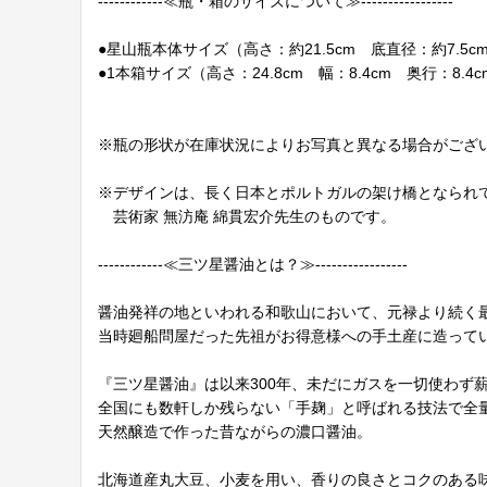
------------≪瓶・箱のサイズについて≫-----------------
●星山瓶本体サイズ（高さ：約21.5cm 底直径：約7.5c
●1本箱サイズ（高さ：24.8cm 幅：8.4cm 奥行：8.4c
※瓶の形状が在庫状況によりお写真と異なる場合がござ
※デザインは、長く日本とポルトガルの架け橋となられ
芸術家 無汸庵 綿貫宏介先生のものです。
------------≪三ツ星醤油とは？≫-----------------
醤油発祥の地といわれる和歌山において、元禄より続く
当時廻船問屋だった先祖がお得意様への手土産に造って
『三ツ星醤油』は以来300年、未だにガスを一切使わず
全国にも数軒しか残らない「手麹」と呼ばれる技法で全
天然醸造で作った昔ながらの濃口醤油。
北海道産丸大豆、小麦を用い、香りの良さとコクのある