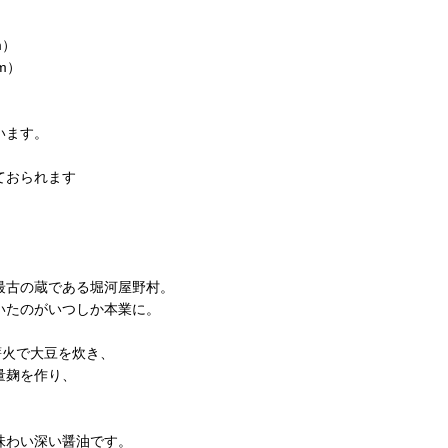
m）
m）
います。
ておられます
最古の蔵である堀河屋野村。
いたのがいつしか本業に。
薪火で大豆を炊き、
量麹を作り、
味わい深い醤油です。