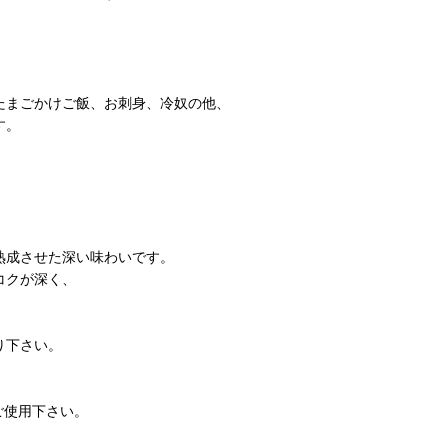
たまごかけご飯、お刺身、冷奴の他、
す。
熟成させた深い味わいです。
コクが深く、
り下さい。
ご使用下さい。