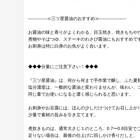
------------≪三ツ星醤油のおすすめ≫-----------------
お醤油の味と香りがよくわかる、目玉焼き、焼きもちや
煮物やそばつゆ、ステーキのわさび醤油にもおすすめで
お刺身は特に白身のお魚がよく合います。
◆◆◆分量にご注意下さい！◆◆◆
『三ツ星醤油』は、何から何まで手作業で醸し、ふた夏
塩分濃度は、一般的な醤油と変わりませんが、味わい、
同じ量でお使いになると濃く感じられると思います。
お刺身やお豆腐には、ほんの少しだけつけてお召し上が
少量で素材の旨みを引き立てます。
煮炊きものは、通常大さじ１のところ、0.7〜0.8目安で
足りない場合は、最後の仕上げに回しかけ香りだしと、