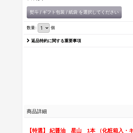
熨斗
/
ギフト包装
/
紙袋
を選択してください
数量
:
個
返品特約に関する重要事項
商品詳細
【特選】 紀醤油 星山 1本 （化粧箱入・