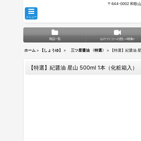
〒644-0002 和
メニュー
商品一覧
ものづくりへの想い<映像>
ホーム
>
【しょうゆ】
>
三ツ星醤油 〈特選〉
>
【特選】紀醤油 星山
【特選】紀醤油 星山 500ml 1本（化粧箱入）