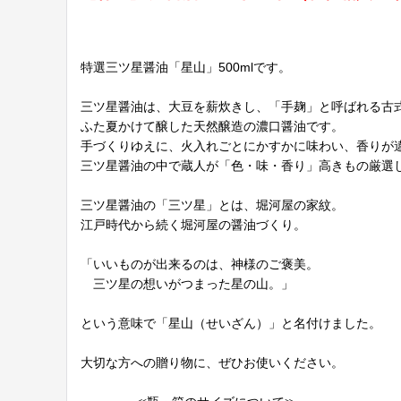
特選三ツ星醤油「星山」500mlです。
三ツ星醤油は、大豆を薪炊きし、「手麹」と呼ばれる古
ふた夏かけて醸した天然醸造の濃口醤油です。
手づくりゆえに、火入れごとにかすかに味わい、香りが
三ツ星醤油の中で蔵人が「色・味・香り」高きもの厳選
三ツ星醤油の「三ツ星」とは、堀河屋の家紋。
江戸時代から続く堀河屋の醤油づくり。
「いいものが出来るのは、神様のご褒美。
三ツ星の想いがつまった星の山。」
という意味で「星山（せいざん）」と名付けました。
大切な方への贈り物に、ぜひお使いください。