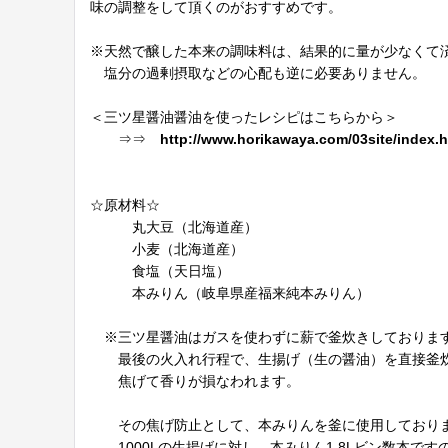
味の調整をして頂くのがおすすめです。
※天然で醸した本来の調味料は、結果的に量が少なくて
塩分の過剰摂取などの心配も逆に必要ありません。
＜三ツ星醤油醤油を使ったレシピはこちらから＞
⇒⇒
http://www.horikawaya.com/03site/index.h
☆原材料☆
丸大豆（北海道産）
小麦（北海道産）
食塩（天日塩）
本みりん（岐阜県産福来純本みりん）
※三ツ星醤油はガスを使わずに薪で釜炊きしておりま
最後の火入れ行程で、生揚げ（生の醤油）を直接釜
焦げて香りが損なわれます。
その焦げ防止として、本みりんを釜に使用しており
1000Lの生揚げに対し、本みりん1.8Lビン数本です