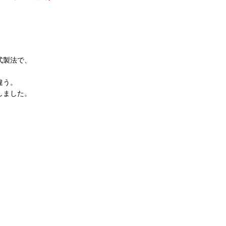
式製法で、
違う。
しました。