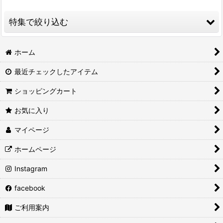
並び順
:
特集で絞り込む
絞り込む
醤油
ホーム
最近チェックしたアイテム
徑山寺味噌
ショッピングカート
味噌
お気に入り
合わせ味噌
マイページ
赤味噌
ホームページ
白味噌
Instagram
もろみ
facebook
ギフトセット
ご利用案内