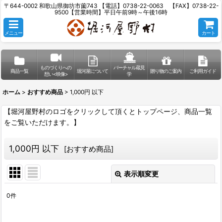
〒644-0002 和歌山県御坊市薗743 【電話】0738-22-0063 【FAX】0738-22-
9500【営業時間】平日午前9時～午後16時
メニュー
カート
ものづくりへの
バーチャル蔵見
商品一覧
堀河屋について
贈り物のご案内
ご利用ガイド
想い<映像>
学
ホーム
>
おすすめ商品
>
1,000円 以下
【堀河屋野村のロゴをクリックして頂くとトップページ、商品一覧
をご覧いただけます。】
1,000円 以下
[
おすすめ商品
]
表示順変更
閉じる
0
件
表示数
: