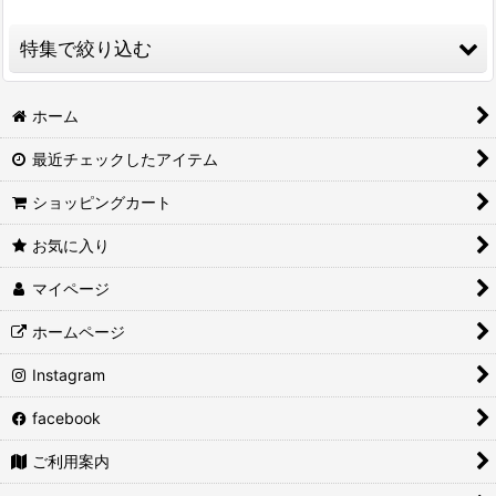
並び順
:
特集で絞り込む
絞り込む
醤油
ホーム
最近チェックしたアイテム
徑山寺味噌
ショッピングカート
味噌
お気に入り
合わせ味噌
マイページ
赤味噌
ホームページ
白味噌
Instagram
もろみ
facebook
ギフトセット
ご利用案内