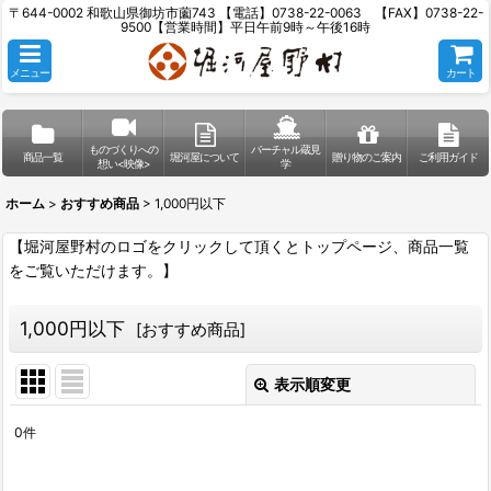
〒644-0002 和歌山県御坊市薗743 【電話】0738-22-0063 【FAX】0738-22-
9500【営業時間】平日午前9時～午後16時
メニュー
カート
ものづくりへの
バーチャル蔵見
商品一覧
堀河屋について
贈り物のご案内
ご利用ガイド
想い<映像>
学
ホーム
>
おすすめ商品
>
1,000円以下
【堀河屋野村のロゴをクリックして頂くとトップページ、商品一覧
をご覧いただけます。】
1,000円以下
[
おすすめ商品
]
表示順変更
閉じる
0
件
表示数
: