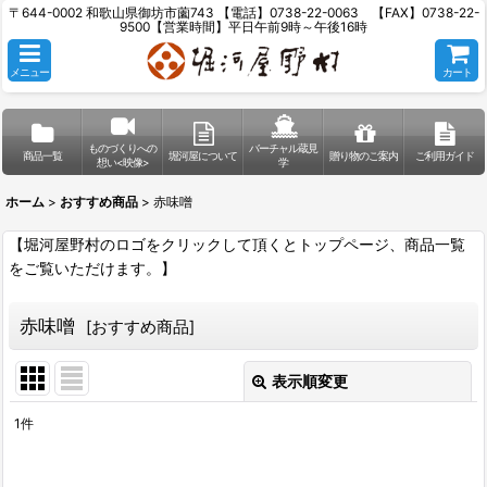
〒644-0002 和歌山県御坊市薗743 【電話】0738-22-0063 【FAX】0738-22-
9500【営業時間】平日午前9時～午後16時
メニュー
カート
ものづくりへの
バーチャル蔵見
商品一覧
堀河屋について
贈り物のご案内
ご利用ガイド
想い<映像>
学
ホーム
>
おすすめ商品
>
赤味噌
【堀河屋野村のロゴをクリックして頂くとトップページ、商品一覧
をご覧いただけます。】
赤味噌
[
おすすめ商品
]
表示順変更
閉じる
1
件
表示数
: