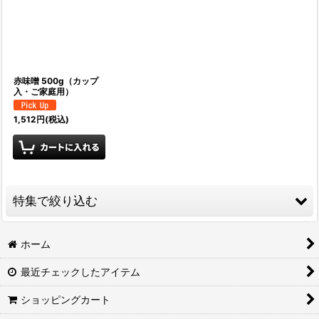
並び順
:
絞り込む
赤味噌 500g（カップ
入・ご家庭用）
1,512
円
(税込)
特集で絞り込む
醤油
ホーム
最近チェックしたアイテム
徑山寺味噌
ショッピングカート
味噌