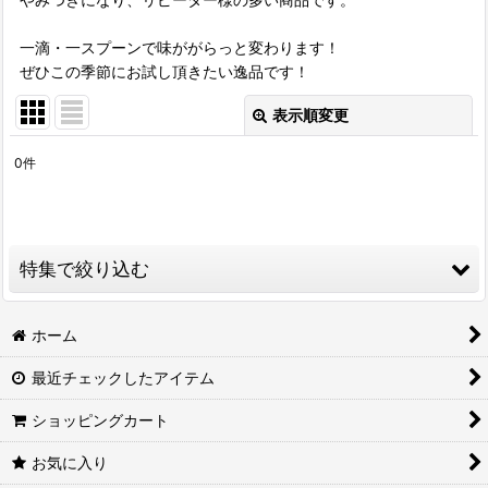
一滴・一スプーンで味ががらっと変わります！
ぜひこの季節にお試し頂きたい逸品です！
表示順変更
閉じる
0
件
表示数
:
並び順
:
特集で絞り込む
絞り込む
醤油
ホーム
最近チェックしたアイテム
徑山寺味噌
ショッピングカート
味噌
お気に入り
合わせ味噌