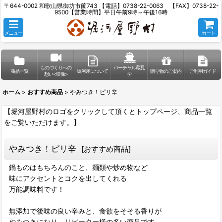
〒644-0002 和歌山県御坊市薗743 【電話】0738-22-0063 【FAX】0738-22-
9500【営業時間】平日午前9時～午後16時
メニュー
カート
ものづくりへの
バーチャル蔵見
商品一覧
堀河屋について
贈り物のご案内
ご利用ガイド
想い<映像>
学
ホーム
>
おすすめ商品
>
やみつき！ピリ辛
【堀河屋野村のロゴをクリックして頂くとトップページ、商品一覧
をご覧いただけます。】
やみつき！ピリ辛
[
おすすめ商品
]
鍋ものはもちろんのこと、麺類や炒め物など
味にアクセントとコクを出してくれる
万能調味料です！
無添加で後味の良い辛みと、食欲をそそる香りが
やみつきになり、リピーター様の多い商品です。