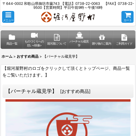
〒644-0002 和歌山県御坊市薗743 【電話】0738-22-0063 【FAX】0738-22-
9500【営業時間】平日午前9時～午後16時
メニュー
カート
ものづくりへの
バーチャル蔵見
商品一覧
堀河屋について
贈り物のご案内
ご利用ガイド
想い<映像>
学
ホーム
>
おすすめ商品
>
【バーチャル蔵見学】
【堀河屋野村のロゴをクリックして頂くとトップページ、商品一覧
をご覧いただけます。】
【バーチャル蔵見学】
[
おすすめ商品
]