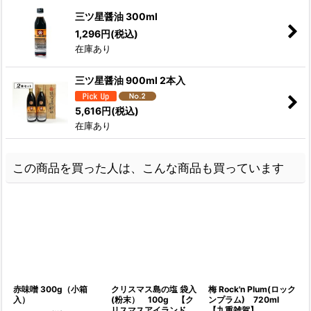
三ツ星醤油 300ml
1,296
円
(税込)
在庫あり
三ツ星醤油 900ml 2本入
5,616
円
(税込)
在庫あり
この商品を買った人は、こんな商品も買っています
赤味噌 300g（小箱
クリスマス島の塩 袋入
梅 Rock'n Plum(ロック
入）
(粉末） 100g 【ク
ンプラム) 720ml
リスマスアイランド
【九重雑賀】