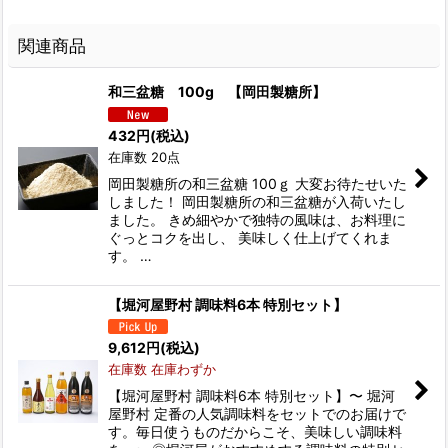
関連商品
和三盆糖 100g 【岡田製糖所】
432
円
(税込)
在庫数 20点
岡田製糖所の和三盆糖 100ｇ 大変お待たせいた
しました！ 岡田製糖所の和三盆糖が入荷いたし
ました。 きめ細やかで独特の風味は、お料理に
ぐっとコクを出し、 美味しく仕上げてくれま
す。 …
【堀河屋野村 調味料6本 特別セット】
9,612
円
(税込)
在庫数 在庫わずか
【堀河屋野村 調味料6本 特別セット】〜 堀河
屋野村 定番の人気調味料をセットでのお届けで
す。毎日使うものだからこそ、美味しい調味料