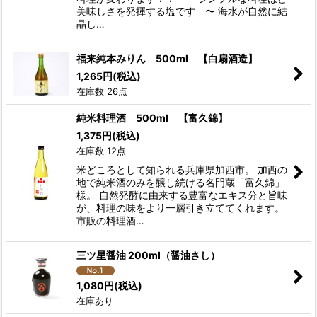
美味しさを発揮する塩です 〜 海水が自然に結
晶し…
福来純本みりん 500ml 【白扇酒造】
1,265
円
(税込)
在庫数 26点
純米料理酒 500ml 【富久錦】
1,375
円
(税込)
在庫数 12点
米どころとして知られる兵庫県加西市。 加西の
地で純米酒のみを醸し続ける名門蔵「富久錦」
様。 自然発酵に由来する豊富なエキス分と旨味
が、料理の味をより一層引き立ててくれます。
市販の料理酒…
三ツ星醤油 200ml（醤油さし）
1,080
円
(税込)
在庫あり