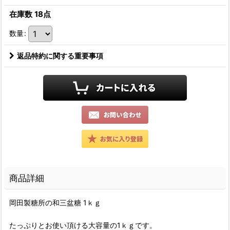
在庫数 18点
数量
:
返品特約に関する重要事項
商品詳細
岡田製糖所の和三盆糖 1ｋｇ
たっぷりとお使い頂ける大容量の1ｋｇです。