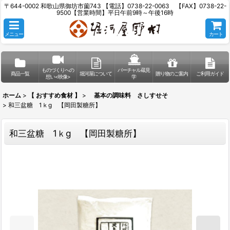
〒644-0002 和歌山県御坊市薗743 【電話】0738-22-0063 【FAX】0738-22-
9500【営業時間】平日午前9時～午後16時
メニュー
カート
ものづくりへの
バーチャル蔵見
商品一覧
堀河屋について
贈り物のご案内
ご利用ガイド
想い<映像>
学
ホーム
>
【 おすすめ食材 】
>
基本の調味料 さしすせそ
>
和三盆糖 1ｋg 【岡田製糖所】
和三盆糖 1ｋg 【岡田製糖所】