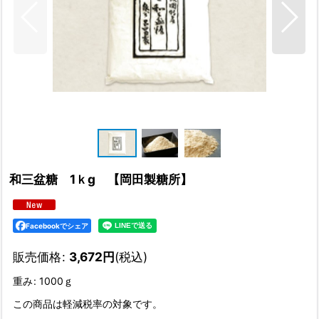
和三盆糖 1ｋg 【岡田製糖所】
Facebookでシェア
販売価格
:
3,672
円
(税込)
重み
:
1000ｇ
この商品は軽減税率の対象です。