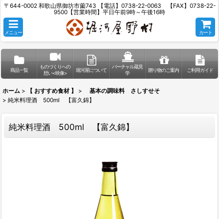
〒644-0002 和歌山県御坊市薗743 【電話】0738-22-0063 【FAX】0738-22-
9500【営業時間】平日午前9時～午後16時
メニュー
カート
ものづくりへの
バーチャル蔵見
商品一覧
堀河屋について
贈り物のご案内
ご利用ガイド
想い<映像>
学
ホーム
>
【 おすすめ食材 】
>
基本の調味料 さしすせそ
>
純米料理酒 500ml 【富久錦】
純米料理酒 500ml 【富久錦】