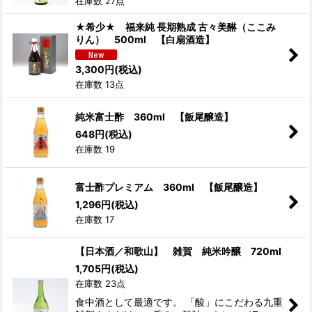
在庫数 27点
★希少★ 福来純 長期熟成 古々美醂（ここみ
りん） 500ml 【白扇酒造】
3,300
円
(税込)
在庫数 13点
純米富士酢 360ml 【飯尾醸造】
648
円
(税込)
在庫数 19
富士酢プレミアム 360ml 【飯尾醸造】
1,296
円
(税込)
在庫数 17
【日本酒／和歌山】 雑賀 純米吟醸 720ml
1,705
円
(税込)
在庫数 23点
食中酒として最適です。 「酸」にこだわる九重