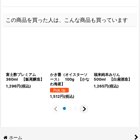
この商品を買った人は、こんな商品も買っています
富士酢プレミアム
かき醤（オイスターソ
福来純本みりん
360ml 【飯尾醸造】
ース） 100g 【かな
500ml 【白扇酒造】
わ海産】
1,296
円
(税込)
1,265
円
(税込)
1
1,512
円
(税込)
ホーム