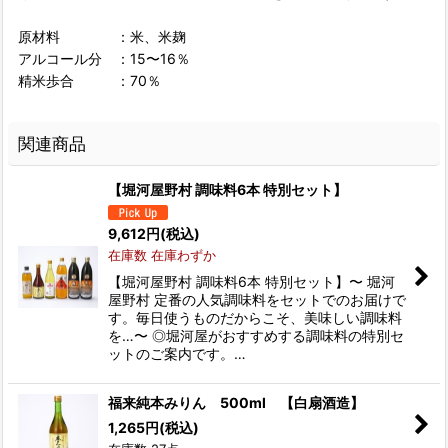
原材料 ：米、米麹
アルコール分 ：15〜16％
精米歩合 ：70％
関連商品
【堀河屋野村 調味料6本 特別セット】
9,612
円
(税込)
在庫数 在庫わずか
【堀河屋野村 調味料6本 特別セット】〜 堀河
屋野村 定番の人気調味料をセットでのお届けで
す。毎日使うものだからこそ、美味しい調味料
を…〜 ◎堀河屋がおすすめする調味料の特別セ
ットのご案内です。…
福来純本みりん 500ml 【白扇酒造】
1,265
円
(税込)