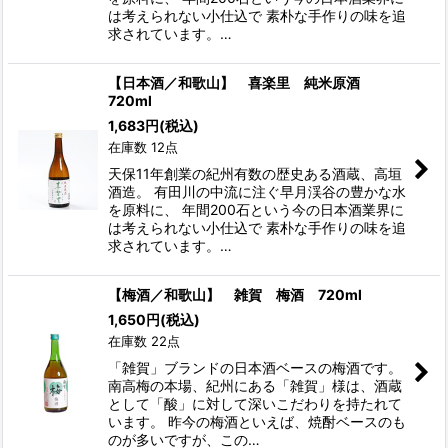
は考えられない小仕込で 素朴な手作りの味を追
求されています。…
【日本酒／和歌山】 喜楽里 純米原酒
720ml
1,683
円
(税込)
在庫数 12点
天保11年創業の紀州有数の歴史ある酒蔵、高垣
酒造。 有田川の中流に注ぐ早月渓谷の豊かな水
を原料に、 年間200石という今の日本酒業界に
は考えられない小仕込で 素朴な手作りの味を追
求されています。…
【梅酒／和歌山】 雑賀 梅酒 720ml
1,650
円
(税込)
在庫数 22点
「雑賀」ブランドの日本酒ベースの梅酒です。
南高梅の本場、紀州にある「雑賀」様は、酒蔵
として「酸」に対して深いこだわりを持たれて
います。 昨今の梅酒といえば、焼酎ベースのも
のが多いですが、この…