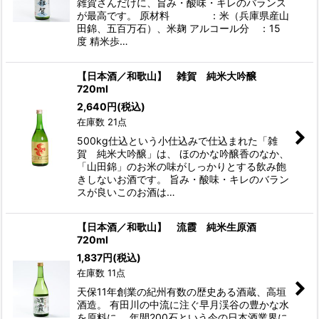
雑賀さんだけに、旨み・酸味・キレのバランス
が最高です。 原材料 ：米（兵庫県産山
田錦、五百万石）、米麹 アルコール分 ：15
度 精米歩…
【日本酒／和歌山】 雑賀 純米大吟醸
720ml
2,640
円
(税込)
在庫数 21点
500kg仕込という小仕込みで仕込まれた「雑
賀 純米大吟醸」は、 ほのかな吟醸香のなか、
「山田錦」のお米の味がしっかりとする飲み飽
きしないお酒です。 旨み・酸味・キレのバラン
スが良いこのお酒は…
【日本酒／和歌山】 流霞 純米生原酒
720ml
1,837
円
(税込)
在庫数 11点
天保11年創業の紀州有数の歴史ある酒蔵、高垣
酒造。 有田川の中流に注ぐ早月渓谷の豊かな水
を原料に、 年間200石という今の日本酒業界に