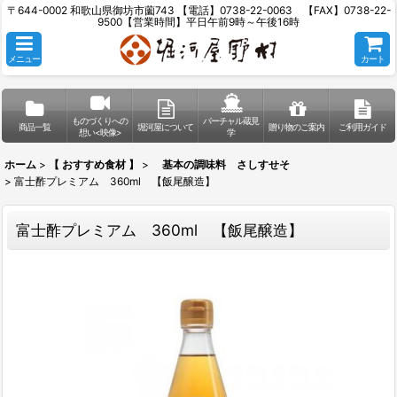
〒644-0002 和歌山県御坊市薗743 【電話】0738-22-0063 【FAX】0738-22-
9500【営業時間】平日午前9時～午後16時
メニュー
カート
ものづくりへの
バーチャル蔵見
商品一覧
堀河屋について
贈り物のご案内
ご利用ガイド
想い<映像>
学
ホーム
>
【 おすすめ食材 】
>
基本の調味料 さしすせそ
>
富士酢プレミアム 360ml 【飯尾醸造】
富士酢プレミアム 360ml 【飯尾醸造】