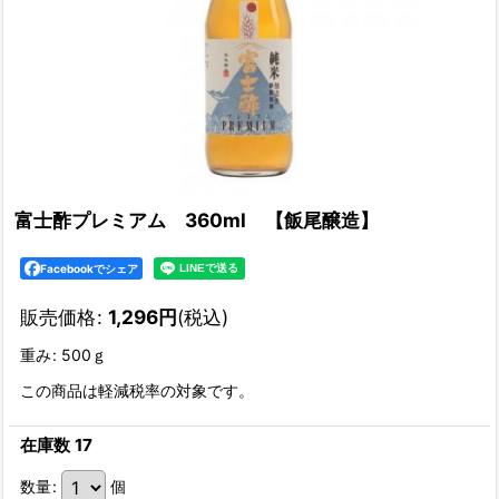
富士酢プレミアム 360ml 【飯尾醸造】
Facebookでシェア
販売価格
:
1,296
円
(税込)
重み
:
500ｇ
この商品は軽減税率の対象です。
在庫数 17
数量
:
個