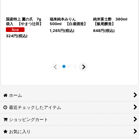
国産特上 鷹の爪 7g
福来純本みりん
純米富士酢 360ml
袋入 【やまつ辻田】
500ml 【白扇酒造】
【飯尾醸造】
1,265
円
(税込)
648
円
(税込)
1
324
円
(税込)
ホーム
最近チェックしたアイテム
ショッピングカート
お気に入り