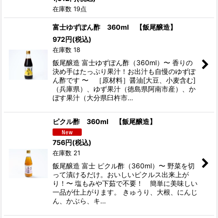
在庫数 19点
富士ゆずぽん酢 360ml 【飯尾醸造】
972
円
(税込)
在庫数 18
飯尾醸造 富士ゆずぽん酢（360ml）〜 香りの
決め手はたっぷり果汁！お出汁も自慢のゆずぽ
ん酢です 〜 ［原材料］醤油[大豆、小麦含む]
（兵庫県）、ゆず果汁（徳島県阿南市産）、か
ぼす果汁（大分県臼杵市…
ピクル酢 360ml 【飯尾醸造】
756
円
(税込)
在庫数 21
飯尾醸造 富士 ピクル酢（360ml）〜 野菜を切
って漬けるだけ。おいしいピクルス出来上が
り！〜 塩もみや下茹で不要！ 簡単に美味しい
一品が仕上がります。 きゅうり、大根、にんじ
ん、かぶら、キ…