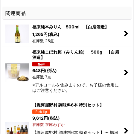
関連商品
福来純本みりん 500ml 【白扇酒造】
1,265
円
(税込)
在庫数 26点
福来純こぼれ梅（みりん粕） 500g 【白扇
酒造】
648
円
(税込)
在庫数 7点
※アルコールを含みますので、お子様の食用に
はご注意ください。
【堀河屋野村 調味料6本 特別セット】
9,612
円
(税込)
在庫数 在庫わずか
【堀河屋野村 調味料6本 特別セット】〜 堀河