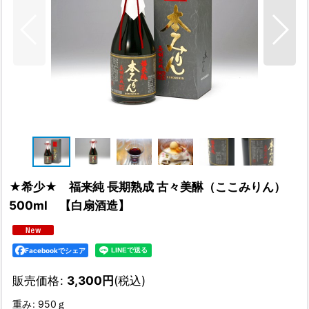
★希少★ 福来純 長期熟成 古々美醂（ここみりん）
500ml 【白扇酒造】
Facebookでシェア
販売価格
:
3,300
円
(税込)
重み
:
950ｇ