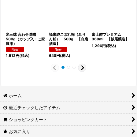
米三昧 合わせ味噌
福来純こぼれ梅（みり
富士酢プレミアム
500g（カップ入・ご家
ん粕） 500g 【白扇
360ml 【飯尾醸造】
庭用）
酒造】
1,296
円
(税込)
1,512
円
(税込)
648
円
(税込)
ホーム
最近チェックしたアイテム
ショッピングカート
お気に入り