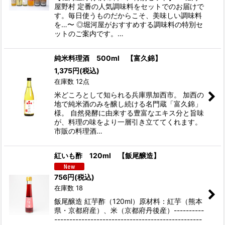
屋野村 定番の人気調味料をセットでのお届けで
す。毎日使うものだからこそ、美味しい調味料
を…〜 ◎堀河屋がおすすめする調味料の特別セ
ットのご案内です。…
純米料理酒 500ml 【富久錦】
1,375
円
(税込)
在庫数 12点
米どころとして知られる兵庫県加西市。 加西の
地で純米酒のみを醸し続ける名門蔵「富久錦」
様。 自然発酵に由来する豊富なエキス分と旨味
が、料理の味をより一層引き立ててくれます。
市販の料理酒…
紅いも酢 120ml 【飯尾醸造】
756
円
(税込)
在庫数 18
飯尾醸造 紅芋酢（120ml）原材料：紅芋（熊本
県・京都府産）、米（京都府丹後産）----------
-------------------------------------------------