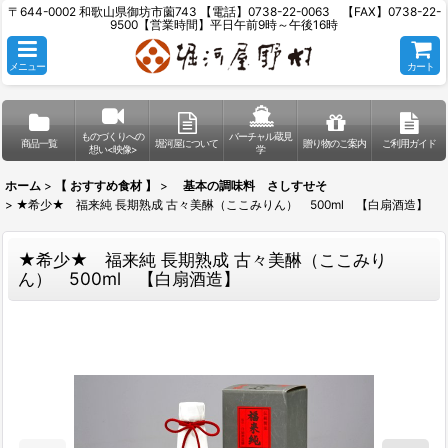
〒644-0002 和歌山県御坊市薗743 【電話】0738-22-0063 【FAX】0738-22-
9500【営業時間】平日午前9時～午後16時
メニュー
カート
ものづくりへの
バーチャル蔵見
商品一覧
堀河屋について
贈り物のご案内
ご利用ガイド
想い<映像>
学
ホーム
>
【 おすすめ食材 】
>
基本の調味料 さしすせそ
>
★希少★ 福来純 長期熟成 古々美醂（ここみりん） 500ml 【白扇酒造】
★希少★ 福来純 長期熟成 古々美醂（ここみり
ん） 500ml 【白扇酒造】