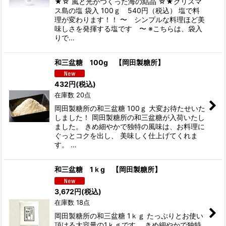
★☆ 風と光がつくった海の結晶 ☆★クリスマ
ス島の塩 袋入 100ｇ 540円（税込） 塩で料
理が変わります！！ 〜 シンプルな料理ほど美
味しさを発揮する塩です 〜 ※こちらは、袋入
りで…
和三盆糖 100g 【岡田製糖所】
432
円
(税込)
在庫数 20点
岡田製糖所の和三盆糖 100ｇ 大変お待たせいた
しました！ 岡田製糖所の和三盆糖が入荷いたし
ました。 きめ細やかで独特の風味は、お料理に
ぐっとコクを出し、 美味しく仕上げてくれま
す。 …
和三盆糖 1ｋg 【岡田製糖所】
3,672
円
(税込)
在庫数 18点
岡田製糖所の和三盆糖 1ｋｇ たっぷりとお使い
頂ける大容量の1ｋｇです。 きめ細やかで独特