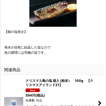
【鯖の塩焼き】
海水が自然に結晶した塩なので
魚の調理には究極の塩です。
関連商品
クリスマス島の塩 袋入 (粉末） 100g 【ク
リスマスアイランド21】
594
円
(税込)
在庫数 15点