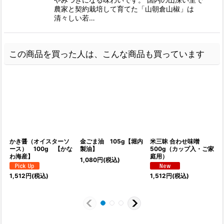
農家と契約栽培して育てた「山朝倉山椒」は
清々しい若…
この商品を買った人は、こんな商品も買っています
かき醤（オイスターソ
金ごま油 105g【堀内
米三昧 合わせ味噌
ース） 100g 【かな
製油】
500g（カップ入・ご家
わ海産】
庭用）
1,080
円
(税込)
1
1,512
円
(税込)
1,512
円
(税込)