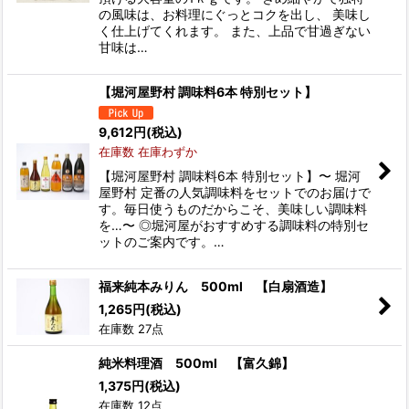
の風味は、お料理にぐっとコクを出し、 美味し
く仕上げてくれます。 また、上品で甘過ぎない
甘味は…
【堀河屋野村 調味料6本 特別セット】
9,612
円
(税込)
在庫数 在庫わずか
【堀河屋野村 調味料6本 特別セット】〜 堀河
屋野村 定番の人気調味料をセットでのお届けで
す。毎日使うものだからこそ、美味しい調味料
を…〜 ◎堀河屋がおすすめする調味料の特別セ
ットのご案内です。…
福来純本みりん 500ml 【白扇酒造】
1,265
円
(税込)
在庫数 27点
純米料理酒 500ml 【富久錦】
1,375
円
(税込)
在庫数 12点