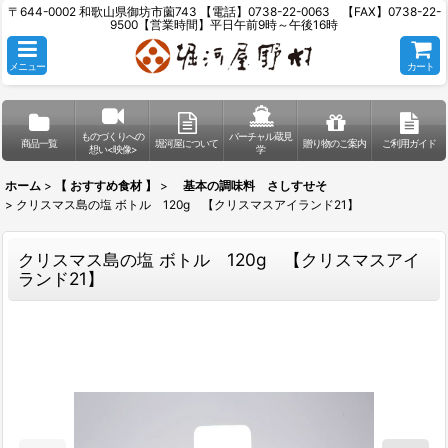
〒644-0002 和歌山県御坊市薗743 【電話】0738-22-0063 【FAX】0738-22-
9500【営業時間】平日午前9時～午後16時
メニュー
カート
ものづくりへの
バーチャル蔵見
商品一覧
堀河屋について
贈り物のご案内
ご利用ガイド
想い<映像>
学
ホーム
>
【 おすすめ食材 】
>
基本の調味料 さしすせそ
>
クリスマス島の塩 ボトル 120g 【クリスマスアイランド21】
クリスマス島の塩 ボトル 120g 【クリスマスアイ
ランド21】