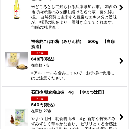
米どころとして知られる兵庫県加西市。 加西の
地で純米酒のみを醸し続ける名門蔵「富久錦」
様。 自然発酵に由来する豊富なエキス分と旨味
が、料理の味をより一層引き立ててくれます。
市販の料理酒…
福来純こぼれ梅（みりん粕） 500g 【白扇
酒造】
648
円
(税込)
在庫数 7点
※アルコールを含みますので、お子様の食用に
はご注意ください。
石臼挽 朝倉粉山椒 4g 【やまつ辻田】
540
円
(税込)
在庫数 27点
やまつ辻田 朝倉粉山椒 4ｇ 新芽や若実のみ
ずみずしく華やかな香り、 ピリリとくる食感は
やみつきになる味わいです。 国内の山深い里で