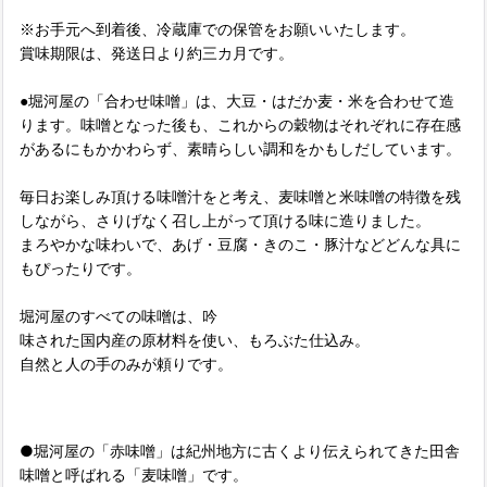
※お手元へ到着後、冷蔵庫での保管をお願いいたします。
賞味期限は、発送日より約三カ月です。
●堀河屋の「合わせ味噌」は、大豆・はだか麦・米を合わせて造
ります。味噌となった後も、これからの穀物はそれぞれに存在感
があるにもかかわらず、素晴らしい調和をかもしだしています。
毎日お楽しみ頂ける味噌汁をと考え、麦味噌と米味噌の特徴を残
しながら、さりげなく召し上がって頂ける味に造りました。
まろやかな味わいで、あげ・豆腐・きのこ・豚汁などどんな具に
もぴったりです。
堀河屋のすべての味噌は、吟
味された国内産の原材料を使い、もろぶた仕込み。
自然と人の手のみが頼りです。
●堀河屋の「赤味噌」は紀州地方に古くより伝えられてきた田舎
味噌と呼ばれる「麦味噌」です。