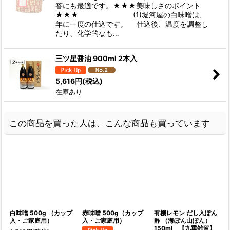
答にも最適です。★★★美味しさのポイント
★★★ (1)堀河屋の白味噌は、
年に一度の仕込です。 仕込後、温度を調整し
たり、化学的なも…
三ツ星醤油 900ml 2本入
5,616
円
(税込)
在庫あり
この商品を買った人は、こんな商品も買っています
白味噌 500g （カップ
赤味噌 500g（カップ
有機レモン だし入ぽん
入・ご家庭用）
入・ご家庭用）
酢 （海ぽん山ぽん）
150ml 【九重雑賀】