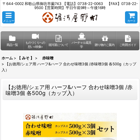
〒644-0002 和歌山県御坊市薗743 【電話】0738-22-0063 【FAX】0738-22-
9500【営業時間】平日午前9時～午後16時
メニュー
カート
ものづくりへの
バーチャル蔵見
商品一覧
堀河屋について
贈り物のご案内
ご利用ガイド
想い<映像>
学
ホーム
>
【 みそ 】
>
赤味噌
>
【お徳用/シェア用 ハーフ&ハーフ 合わせ味噌3個 /赤味噌3個 各500g（カップ
入）
【お徳用/シェア用 ハーフ&ハーフ 合わせ味噌3個 /赤
味噌3個 各500g（カップ入）