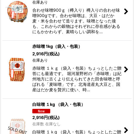
在庫あり
合わせ味噌900ｇ（樽入り）樽入りの合わせ味
噌900gです。合わせ味噌は、大豆・はだか
麦・米を合わせて造ります。味噌となった後
も、これからの穀物はそれぞれに存在感がある
にもかかわらず、素晴らしい調和を…
赤味噌 1kg（袋入・包装）
2,916
円
(税込)
在庫あり
赤味噌 １ｋｇ（袋入・包装）ちょっとしたご贈
答にも最適です。 堀河屋野村の「赤味噌」は紀
州地方に古くより伝えられてきた田舎味噌と呼
ばれる「麦味噌」です。北海道産丸大豆と、国
産はだか麦を贅沢に使い、時…
白味噌 １kg （袋入・包装）
2,916
円
(税込)
在庫数 在庫なし
白味噌 １ｋg （袋入・包装）ちょっとしたご贈