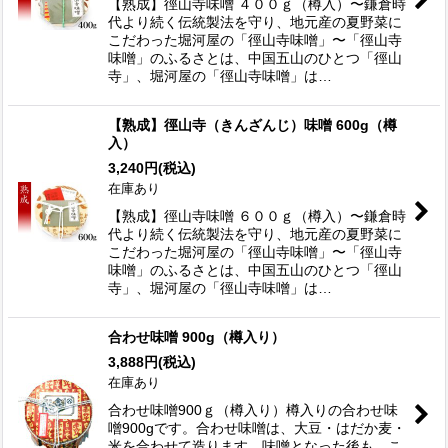
【熟成】徑山寺味噌 ４００ｇ（樽入）〜鎌倉時
代より続く伝統製法を守り、地元産の夏野菜に
こだわった堀河屋の「徑山寺味噌」〜「徑山寺
味噌」のふるさとは、中国五山のひとつ「徑山
寺」、堀河屋の「徑山寺味噌」は…
【熟成】徑山寺（きんざんじ）味噌 600g（樽
入）
3,240
円
(税込)
在庫あり
【熟成】徑山寺味噌 ６００ｇ（樽入）〜鎌倉時
代より続く伝統製法を守り、地元産の夏野菜に
こだわった堀河屋の「徑山寺味噌」〜「徑山寺
味噌」のふるさとは、中国五山のひとつ「徑山
寺」、堀河屋の「徑山寺味噌」は…
合わせ味噌 900g（樽入り）
3,888
円
(税込)
在庫あり
合わせ味噌900ｇ（樽入り）樽入りの合わせ味
噌900gです。合わせ味噌は、大豆・はだか麦・
米を合わせて造ります。味噌となった後も、こ