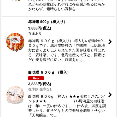
れからの穀物はそれぞれに存在感があるにもか
かわらず、素晴らしい調和を…
赤味噌 900g（樽入り）
3,888
円
(税込)
在庫あり
赤味噌 ９００ｇ（樽入り） 樽入りの赤味噌９
００ｇです。堀河屋野村の「赤味噌」は紀州地
方に古くより伝えられてきた田舎味噌と呼ばれ
る「麦味噌」です。北海道産丸大豆と、国産は
だか麦を贅沢に使い、時間をかけ…
白味噌 ９００ｇ （樽入）
3,888
円
(税込)
在庫数 在庫なし
白味噌 ９００g （樽入）★★★美味しさのポイ
ント★★★ (1)堀河屋の白味噌
は、年に一度の仕込です。 仕込後、温度を調
整したり、化学的なもので発酵を調整させない
「天然醸造」で…