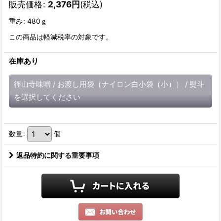
販売価格
:
2,376
円
(税込)
重み
:
480ｇ
この商品は軽減税率の対象です。
在庫あり
徑山寺味噌
/
お渡し用袋（ナイロン白小袋（小））
/
熨斗
を選択してください
数量
:
個
返品特約に関する重要事項