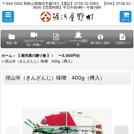
〒644-0002 和歌山県御坊市薗743 【電話】0738-22-0063 【FAX】0738-22-
9500【営業時間】平日午前9時～午後16時
メニュー
カート
ものづくりへの
バーチャル蔵見
商品一覧
堀河屋について
贈り物のご案内
ご利用ガイド
想い<映像>
学
ホーム
>
【 堀河屋の贈り物 】
>
〜3,000円台
>
徑山寺（きんざんじ）味噌 400g（樽入）
徑山寺（きんざんじ）味噌 400g（樽入）