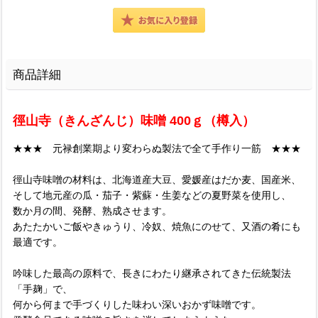
商品詳細
徑山寺（きんざんじ）味噌 400ｇ（樽入）
★★★ 元禄創業期より変わらぬ製法で全て手作り一筋 ★★★
徑山寺味噌の材料は、北海道産大豆、愛媛産はだか麦、国産米、
そして地元産の瓜・茄子・紫蘇・生姜などの夏野菜を使用し、
数か月の間、発酵、熟成させます。
あたたかいご飯やきゅうり、冷奴、焼魚にのせて、又酒の肴にも
最適です。
吟味した最高の原料で、長きにわたり継承されてきた伝統製法
「手麹」で、
何から何まで手づくりした味わい深いおかず味噌です。