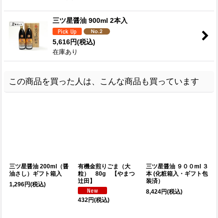
三ツ星醤油 900ml 2本入
5,616
円
(税込)
在庫あり
この商品を買った人は、こんな商品も買っています
三ツ星醤油 200ml（醤
有機金煎りごま（大
三ツ星醤油 ９００ml ３
油さし）ギフト箱入
粒） 80g 【やまつ
本 (化粧箱入・ギフト包
辻田】
装済）
1,296
円
(税込)
8,424
円
(税込)
3
432
円
(税込)