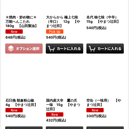
☆焼肉・炒め物に☆
大からから 極上七味
名代 柚七味（中辛）
万能へんこたれ
（辛口） 12g 【や
15g 【やまつ辻田】
180g 【山田製油】
まつ辻田】
540
円
(税込)
648
円
(税込)
540
円
(税込)
石臼挽 朝倉粉山椒
国内産大辛 鷹の爪
空缶（一味用） 【や
4g 【やまつ辻田】
一味 15g 【やまつ
まつ辻田】
辻田】
540
円
(税込)
330
円
(税込)
432
円
(税込)