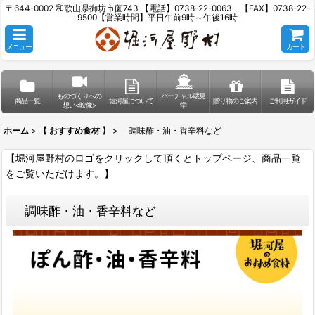
〒644-0002 和歌山県御坊市薗743 【電話】0738-22-0063 【FAX】0738-22-
9500【営業時間】平日午前9時～午後16時
メニュー
カート
ものづくりへの
バーチャル蔵見
商品一覧
堀河屋について
贈り物のご案内
ご利用ガイド
想い<映像>
学
ホーム
>
【 おすすめ食材 】
>
調味酢・油・香辛料など
【堀河屋野村のロゴをクリックして頂くとトップページ、商品一覧
をご覧いただけます。】
調味酢・油・香辛料など