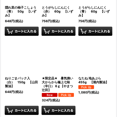
隠れ里の柚子こしょう
とうがらしにんにく
とうがらしにんにく
（青） 50g 【いず
（赤） 60g 【いず
（青） 60g 【いず
み】
み】
み】
648
円
(税込)
756
円
(税込)
756
円
(税込)
ねりごまパック入
★限定品★ 暑気拂い
なたね 地あぶら
（白） 150g 【山田
大からから極上七味
455g 【堀内製油】
製油】
（辛口） 6ｇ【やまつ
辻田】
648
円
(税込)
1,080
円
(税込)
324
円
(税込)