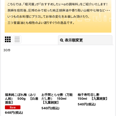
表示順変更
閉じる
30
件
表示数
:
並び順
:
絞り込む
福来純こぼれ梅（みり
お手間とらせ酢（万能
柚子寿司召し酢
ん粕） 500g 【白扇
だし酢） 150ml
150ml 【九重雑賀】
酒造】
【九重雑賀】
540
円
(税込)
540
円
(税込)
648
円
(税込)