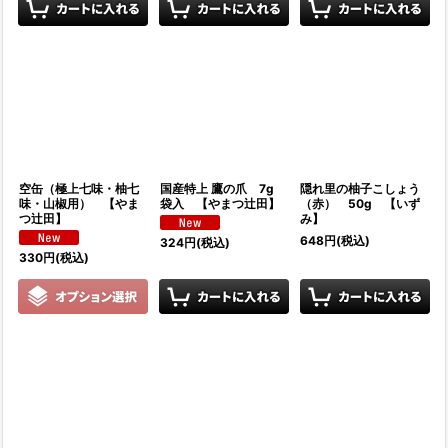
空缶（極上七味・柚七
国産特上 鷹の爪 7g
隠れ里の柚子こしょう
味・山椒用） 【やま
袋入 【やまつ辻田】
（赤） 50g 【いず
つ辻田】
み】
648
円
(税込)
324
円
(税込)
330
円
(税込)