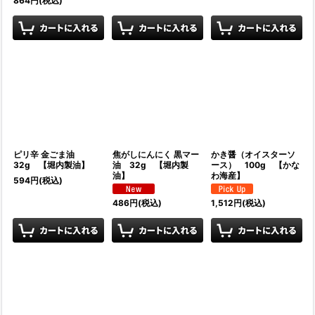
864
円
(税込)
ピリ辛 金ごま油
焦がしにんにく 黒マー
かき醤（オイスターソ
32g 【堀内製油】
油 32g 【堀内製
ース） 100g 【かな
油】
わ海産】
594
円
(税込)
486
円
(税込)
1,512
円
(税込)