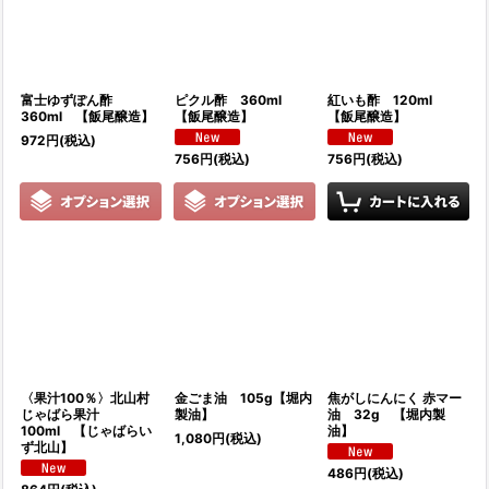
富士ゆずぽん酢
ピクル酢 360ml
紅いも酢 120ml
360ml 【飯尾醸造】
【飯尾醸造】
【飯尾醸造】
972
円
(税込)
756
円
(税込)
756
円
(税込)
〈果汁100％〉北山村
金ごま油 105g【堀内
焦がしにんにく 赤マー
じゃばら果汁
製油】
油 32g 【堀内製
100ml 【じゃばらい
油】
1,080
円
(税込)
ず北山】
486
円
(税込)