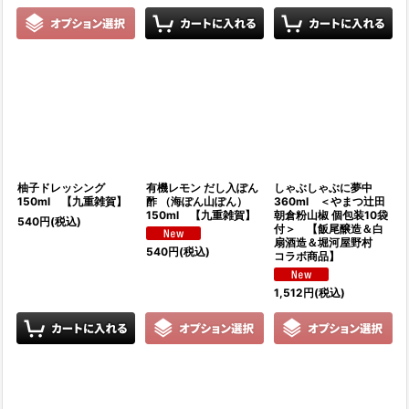
柚子ドレッシング
有機レモン だし入ぽん
しゃぶしゃぶに夢中
150ml 【九重雑賀】
酢 （海ぽん山ぽん）
360ml ＜やまつ辻田
150ml 【九重雑賀】
朝倉粉山椒 個包装10袋
540
円
(税込)
付＞ 【飯尾醸造＆白
扇酒造＆堀河屋野村
540
円
(税込)
コラボ商品】
1,512
円
(税込)