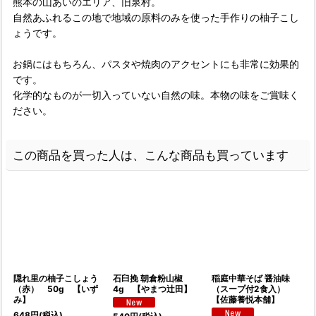
熊本の山あいのエリア、旧泉村。
自然あふれるこの地で地域の原料のみを使った手作りの柚子こし
ょうです。
お鍋にはもちろん、パスタや焼肉のアクセントにも非常に効果的
です。
化学的なものが一切入っていない自然の味。本物の味をご賞味く
ださい。
この商品を買った人は、こんな商品も買っています
隠れ里の柚子こしょう
石臼挽 朝倉粉山椒
稲庭中華そば 醤油味
（赤） 50g 【いず
4g 【やまつ辻田】
（スープ付2食入）
み】
【佐藤養悦本舗】
648
円
(税込)