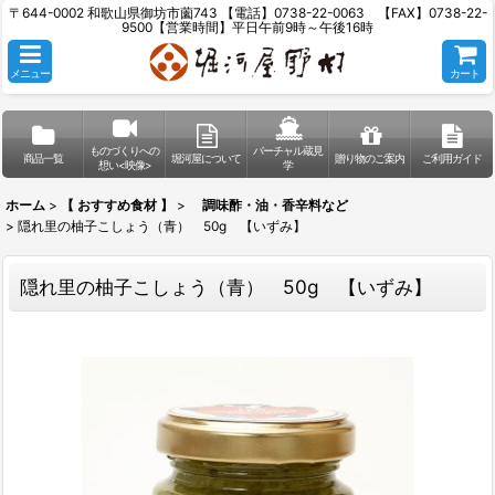
〒644-0002 和歌山県御坊市薗743 【電話】0738-22-0063 【FAX】0738-22-
9500【営業時間】平日午前9時～午後16時
メニュー
カート
ものづくりへの
バーチャル蔵見
商品一覧
堀河屋について
贈り物のご案内
ご利用ガイド
想い<映像>
学
ホーム
>
【 おすすめ食材 】
>
調味酢・油・香辛料など
>
隠れ里の柚子こしょう（青） 50g 【いずみ】
隠れ里の柚子こしょう（青） 50g 【いずみ】