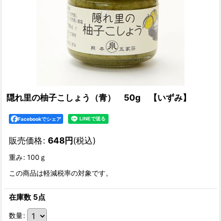
隠れ里の柚子こしょう（青） 50g 【いずみ】
Facebookでシェア
販売価格
:
648
円
(税込)
重み
:
100ｇ
この商品は軽減税率の対象です。
在庫数 5点
数量
: