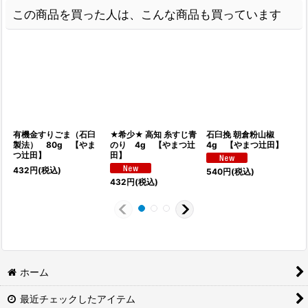
この商品を買った人は、こんな商品も買っています
有機金すりごま（石臼
★希少★ 高知 糸すじ青
石臼挽 朝倉粉山椒
製法） 80g 【やま
のり 4g 【やまつ辻
4g 【やまつ辻田】
つ辻田】
田】
432
円
(税込)
540
円
(税込)
432
円
(税込)
ホーム
最近チェックしたアイテム