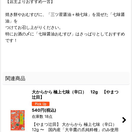
【店主よりおすすめ一言】
焼き餅やおむすびに、「三ツ星醤油＋柚七味」を混ぜた「七味醤
油」を
つけてお召し上がりください。
特にお酒の〆に「七味醤油おむすび」はさっぱりとしておすすめ
です！
関連商品
大からから 極上七味（辛口） 12g 【やまつ
辻田】
540
円
(税込)
在庫数 18点
【やまつ辻田】 大からから 極上七味（辛口）
12g 〜 国内産「大辛鷹の爪純粋種」のみ使用