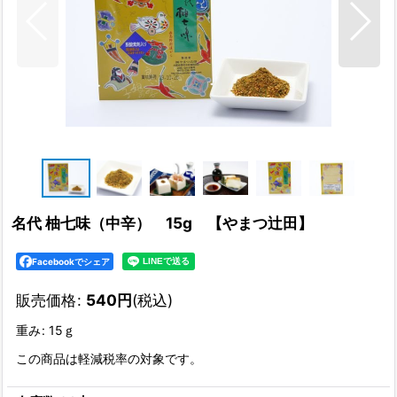
名代 柚七味（中辛） 15g 【やまつ辻田】
Facebookでシェア
販売価格
:
540
円
(税込)
重み
:
15ｇ
この商品は軽減税率の対象です。