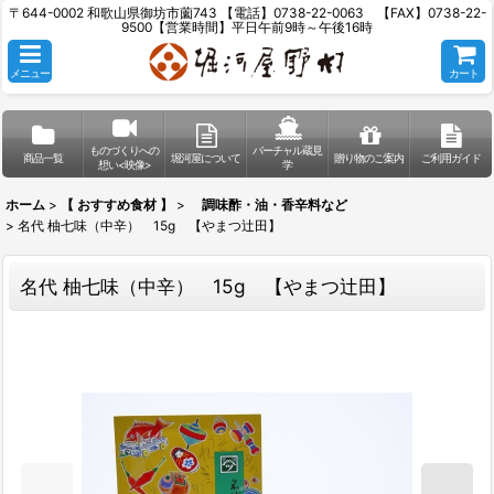
〒644-0002 和歌山県御坊市薗743 【電話】0738-22-0063 【FAX】0738-22-
9500【営業時間】平日午前9時～午後16時
メニュー
カート
ものづくりへの
バーチャル蔵見
商品一覧
堀河屋について
贈り物のご案内
ご利用ガイド
想い<映像>
学
ホーム
>
【 おすすめ食材 】
>
調味酢・油・香辛料など
>
名代 柚七味（中辛） 15g 【やまつ辻田】
名代 柚七味（中辛） 15g 【やまつ辻田】