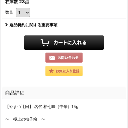
在庫数 23点
数量
:
返品特約に関する重要事項
商品詳細
【やまつ辻田】 名代 柚七味（中辛）15g
〜 極上の柚子粉 〜