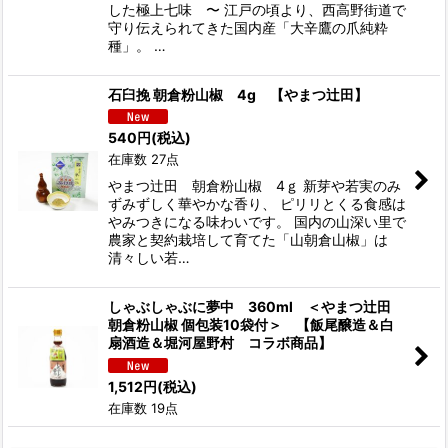
した極上七味 〜 江戸の頃より、西高野街道で
守り伝えられてきた国内産「大辛鷹の爪純粋
種」。 …
石臼挽 朝倉粉山椒 4g 【やまつ辻田】
540
円
(税込)
在庫数 27点
やまつ辻田 朝倉粉山椒 4ｇ 新芽や若実のみ
ずみずしく華やかな香り、 ピリリとくる食感は
やみつきになる味わいです。 国内の山深い里で
農家と契約栽培して育てた「山朝倉山椒」は
清々しい若…
しゃぶしゃぶに夢中 360ml ＜やまつ辻田
朝倉粉山椒 個包装10袋付＞ 【飯尾醸造＆白
扇酒造＆堀河屋野村 コラボ商品】
1,512
円
(税込)
在庫数 19点