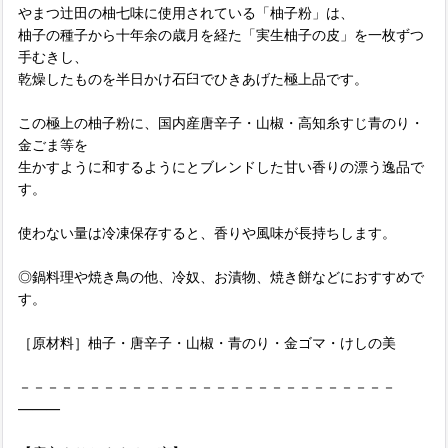
やまつ辻田の柚七味に使用されている「柚子粉」は、
柚子の種子から十年余の歳月を経た「実生柚子の皮」を一枚ずつ
手むきし、
乾燥したものを半日かけ石臼でひきあげた極上品です。
この極上の柚子粉に、国内産唐辛子・山椒・高知糸すじ青のり・
金ごま等を
生かすように和するようにとブレンドした甘い香りの漂う逸品で
す。
使わない量は冷凍保存すると、香りや風味が長持ちします。
◎鍋料理や焼き鳥の他、冷奴、お漬物、焼き餅などにおすすめで
す。
［原材料］柚子・唐辛子・山椒・青のり・金ゴマ・けしの美
－－－－－－－－－－－－－－－－－－－－－－－－－－－
―――