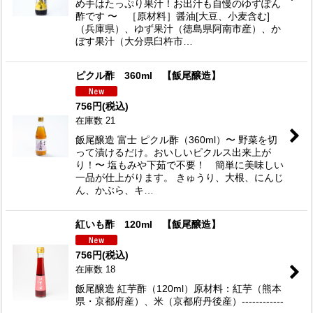
め手はたっぷり果汁！お出汁も自慢のゆずぽん
酢です 〜 ［原材料］醤油[大豆、小麦含む]
（兵庫県）、ゆず果汁（徳島県阿南市産）、か
ぼす果汁（大分県臼杵市…
ピクル酢 360ml 【飯尾醸造】
756
円
(税込)
在庫数 21
飯尾醸造 富士 ピクル酢（360ml）〜 野菜を切
って漬けるだけ。おいしいピクルス出来上が
り！〜 塩もみや下茹で不要！ 簡単に美味しい
一品が仕上がります。 きゅうり、大根、にんじ
ん、かぶら、キ…
紅いも酢 120ml 【飯尾醸造】
756
円
(税込)
在庫数 18
飯尾醸造 紅芋酢（120ml）原材料：紅芋（熊本
県・京都府産）、米（京都府丹後産）------------