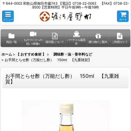
〒644-0002 和歌山県御坊市薗743 【電話】0738-22-0063 【FAX】0738-22-
9500【営業時間】平日午前9時～午後16時
メニュー
カート
ものづくりへの
バーチャル蔵見
商品一覧
堀河屋について
贈り物のご案内
ご利用ガイド
想い<映像>
学
ホーム
>
【 おすすめ食材 】
>
調味酢・油・香辛料など
>
お手間とらせ酢（万能だし酢） 150ml 【九重雑賀】
お手間とらせ酢（万能だし酢） 150ml 【九重雑
賀】