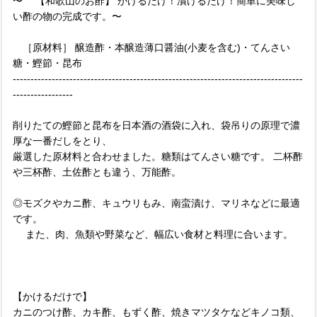
〜 【和歌山のお酢】 かけるだけ！漬けるだけ！簡単に美味し
い酢の物の完成です。〜
［原材料］ 醸造酢・本醸造薄口醤油(小麦を含む)・てんさい
糖・鰹節・昆布
----------------------------------------------------------------------------------
-----------------
削りたての鰹節と昆布を日本酒の酒袋に入れ、袋吊りの原理で濃
厚な一番だしをとり、
厳選した原材料と合わせました。糖類はてんさい糖です。 二杯酢
や三杯酢、土佐酢とも違う、万能酢。
◎モズクやカニ酢、キュウリもみ、南蛮漬け、マリネなどに最適
です。
また、肉、魚類や野菜など、幅広い食材と料理に合います。
【かけるだけで】
カニのつけ酢、カキ酢、もずく酢、焼きマツタケなどキノコ類、