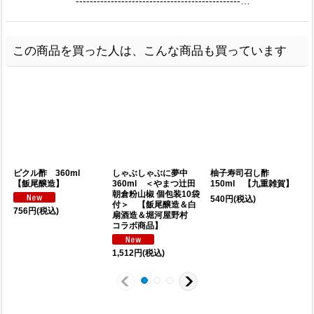
-----------------------------------------------…
この商品を買った人は、こんな商品も買っています
ピクル酢 360ml
しゃぶしゃぶに夢中
柚子寿司召し酢
【飯尾醸造】
360ml ＜やまつ辻田
150ml 【九重雑賀】
朝倉粉山椒 個包装10袋
540
円
(税込)
1
付＞ 【飯尾醸造＆白
756
円
(税込)
扇酒造＆堀河屋野村
コラボ商品】
1,512
円
(税込)