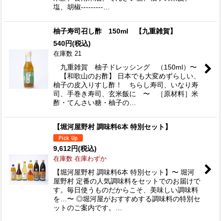
塩、胡椒---------…
柚子寿司召し酢 150ml 【九重雑賀】
540
円
(税込)
在庫数 21
九重雑賀 柚子ドレッシング （150ml）〜
【和歌山のお酢】 日本でも大変めずらしい、
柚子の皮入りすし酢！ ちらし寿司、いなり寿
司、手巻き寿司、玄米飯に 〜 ［原材料］米
酢・てんさい糖・柚子の…
【堀河屋野村 調味料6本 特別セット】
9,612
円
(税込)
在庫数 在庫わずか
【堀河屋野村 調味料6本 特別セット】〜 堀河
屋野村 定番の人気調味料をセットでのお届けで
す。毎日使うものだからこそ、美味しい調味料
を…〜 ◎堀河屋がおすすめする調味料の特別セ
ットのご案内です。…