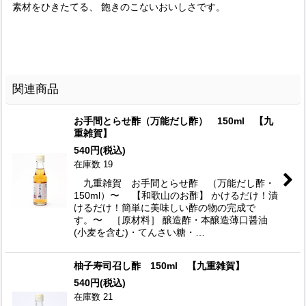
素材をひきたてる、 飽きのこないおいしさです。
関連商品
お手間とらせ酢（万能だし酢） 150ml 【九
重雑賀】
540
円
(税込)
在庫数 19
九重雑賀 お手間とらせ酢 （万能だし酢・
150ml）〜 【和歌山のお酢】 かけるだけ！漬
けるだけ！簡単に美味しい酢の物の完成で
す。〜 ［原材料］ 醸造酢・本醸造薄口醤油
(小麦を含む)・てんさい糖・…
柚子寿司召し酢 150ml 【九重雑賀】
540
円
(税込)
在庫数 21