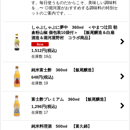
す。毎日使うものだからこそ、美味しい調味料
を…〜 ◎堀河屋がおすすめする調味料の特別セ
ットのご案内です。…
しゃぶしゃぶに夢中 360ml ＜やまつ辻田 朝
倉粉山椒 個包装10袋付＞ 【飯尾醸造＆白扇
酒造＆堀河屋野村 コラボ商品】
1,512
円
(税込)
在庫数 19点
純米富士酢 360ml 【飯尾醸造】
648
円
(税込)
在庫数 19
富士酢プレミアム 360ml 【飯尾醸造】
1,296
円
(税込)
在庫数 17
純米料理酒 500ml 【富久錦】