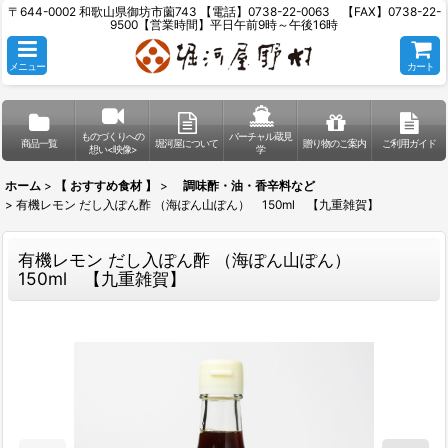
〒644-0002 和歌山県御坊市薗743 【電話】0738-22-0063 【FAX】0738-22-
9500【営業時間】平日午前9時～午後16時
メニュー
カート
ものづくりへの
バーチャル蔵見
商品一覧
堀河屋について
贈り物のご案内
ご利用ガイド
想い<映像>
学
ホーム
>
【 おすすめ食材 】
>
調味酢・油・香辛料など
>
有機レモン だし入ぽん酢 （海ぽん山ぽん） 150ml 【九重雑賀】
有機レモン だし入ぽん酢 （海ぽん山ぽん）
150ml 【九重雑賀】