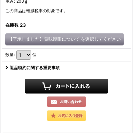
重み
:
200ｇ
この商品は軽減税率の対象です。
在庫数 23
【了承しました】賞味期限について
を選択してください
数量
:
個
返品特約に関する重要事項