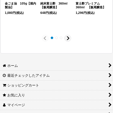
金ごま油 105g【堀内
純米富士酢 360ml
富士酢プレミアム
製油】
【飯尾醸造】
360ml 【飯尾醸造】
1,080
円
(税込)
648
円
(税込)
1,296
円
(税込)
5
ホーム
最近チェックしたアイテム
ショッピングカート
お気に入り
マイページ