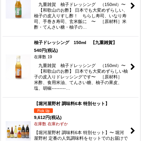
九重雑賀 柚子ドレッシング （150ml）〜
【和歌山のお酢】 日本でも大変めずらしい、
柚子の皮入りすし酢！ ちらし寿司、いなり寿
司、手巻き寿司、玄米飯に 〜 ［原材料］米
酢・てんさい糖・柚子の…
柚子ドレッシング 150ml 【九重雑賀】
540
円
(税込)
在庫数 19
九重雑賀 柚子ドレッシング （150ml）〜
【和歌山のお酢】 日本でも大変めずらしい柚
子の皮入りドレッシングです〜 ［原材料］
米酢、食用米油、てんさい糖、柚子の果皮、
塩、胡椒---------…
【堀河屋野村 調味料6本 特別セット】
9,612
円
(税込)
在庫数 在庫わずか
【堀河屋野村 調味料6本 特別セット】〜 堀河
屋野村 定番の人気調味料をセットでのお届けで