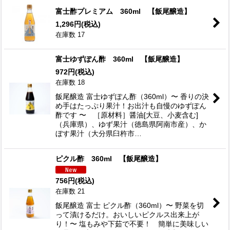
富士酢プレミアム 360ml 【飯尾醸造】
1,296
円
(税込)
在庫数 17
富士ゆずぽん酢 360ml 【飯尾醸造】
972
円
(税込)
在庫数 18
飯尾醸造 富士ゆずぽん酢（360ml）〜 香りの決
め手はたっぷり果汁！お出汁も自慢のゆずぽん
酢です 〜 ［原材料］醤油[大豆、小麦含む]
（兵庫県）、ゆず果汁（徳島県阿南市産）、か
ぼす果汁（大分県臼杵市…
ピクル酢 360ml 【飯尾醸造】
756
円
(税込)
在庫数 21
飯尾醸造 富士 ピクル酢（360ml）〜 野菜を切
って漬けるだけ。おいしいピクルス出来上が
り！〜 塩もみや下茹で不要！ 簡単に美味しい