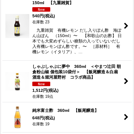
150ml 【九重雑賀】
540
円
(税込)
在庫数 23
九重雑賀 有機レモン だし入りぽん酢 海ぽ
ん山ぽん （150ml）〜 【和歌山のお酢】 日
本でも大変めずらしい糖類の入っていないだし
入有機レモンぽん酢です。〜 ［原材料］ 有
機レモン（イタリア）、…
しゃぶしゃぶに夢中 360ml ＜やまつ辻田 朝
倉粉山椒 個包装10袋付＞ 【飯尾醸造＆白扇
酒造＆堀河屋野村 コラボ商品】
1,512
円
(税込)
在庫数 19点
純米富士酢 360ml 【飯尾醸造】
648
円
(税込)
在庫数 19