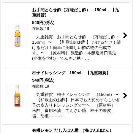
お手間とらせ酢（万能だし酢） 150ml 【九
重雑賀】
540
円
(税込)
在庫数 19
九重雑賀 お手間とらせ酢 （万能だし酢・
150ml）〜 【和歌山のお酢】 かけるだけ！漬
けるだけ！簡単に美味しい酢の物の完成で
す。〜 ［原材料］ 醸造酢・本醸造薄口醤油
(小麦を含む)・てんさい糖・…
柚子ドレッシング 150ml 【九重雑賀】
540
円
(税込)
在庫数 19
九重雑賀 柚子ドレッシング （150ml）〜
【和歌山のお酢】 日本でも大変めずらしい柚
子の皮入りドレッシングです〜 ［原材料］
米酢、食用米油、てんさい糖、柚子の果皮、
塩、胡椒---------…
有機レモン だし入ぽん酢 （海ぽん山ぽん）