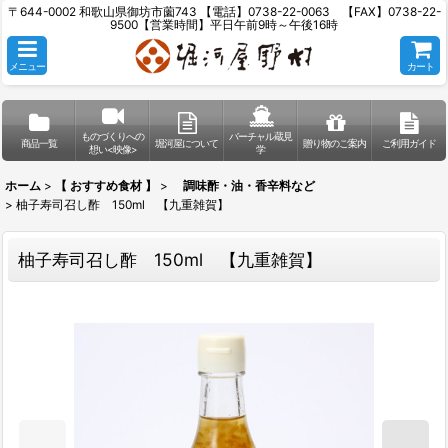
〒644-0002 和歌山県御坊市薗743 【電話】0738-22-0063 【FAX】0738-22-
9500【営業時間】平日午前9時～午後16時
メニュー
カート
ものづくりへの
バーチャル蔵見
商品一覧
堀河屋について
贈り物のご案内
ご利用ガイド
想い<映像>
学
ホーム
>
【 おすすめ食材 】
>
調味酢・油・香辛料など
>
柚子寿司召し酢 150ml 【九重雑賀】
柚子寿司召し酢 150ml 【九重雑賀】