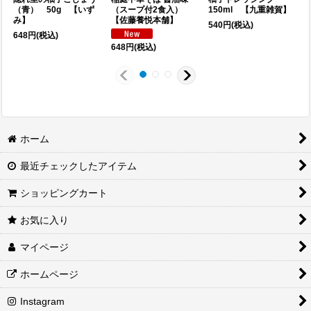
（青） 50g 【いず
（スープ付2食入）
150ml 【九重雑賀】
み】
【佐藤養悦本舗】
540
円
(税込)
648
円
(税込)
648
円
(税込)
1
ホーム
最近チェックしたアイテム
ショッピングカート
お気に入り
マイページ
ホームページ
Instagram