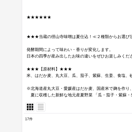
★★★★★★
★★★当蔵の徑山寺味噌は夏仕込！≪２種類からお選び
発酵期間によって味わい・香りが変化します。
日本の四季が産み出したお味の違いをぜひお楽しみくだ
★★★【原材料】★★★
米、はだか麦、丸大豆、瓜、茄子、紫蘇、生姜、食塩、
※北海道産丸大豆・愛媛産はだか麦、国産米で麹を作り
夏に収穫した新鮮な地元産夏野菜 「瓜・茄子・紫蘇・
17
件
サブカテゴリ
: