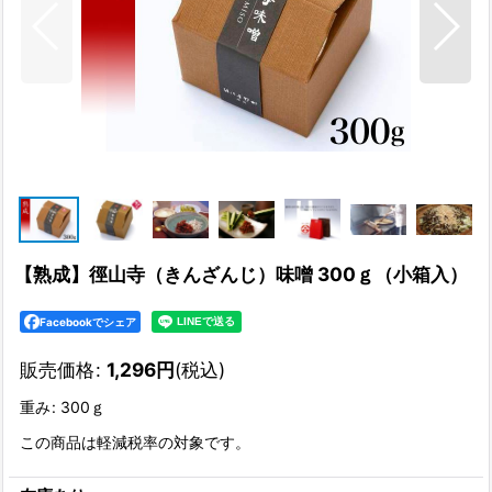
【熟成】徑山寺（きんざんじ）味噌 300ｇ（小箱入）
Facebookでシェア
販売価格
:
1,296
円
(税込)
重み
:
300ｇ
この商品は軽減税率の対象です。