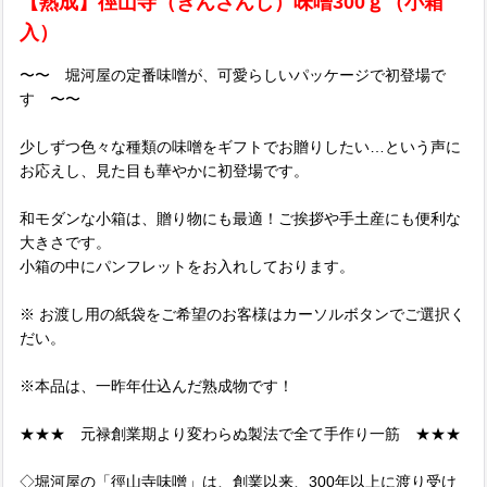
【熟成】徑山寺（きんざんじ）味噌300ｇ（小箱
入）
〜〜 堀河屋の定番味噌が、可愛らしいパッケージで初登場で
す 〜〜
少しずつ色々な種類の味噌をギフトでお贈りしたい…という声に
お応えし、見た目も華やかに初登場です。
和モダンな小箱は、贈り物にも最適！ご挨拶や手土産にも便利な
大きさです。
小箱の中にパンフレットをお入れしております。
※ お渡し用の紙袋をご希望のお客様はカーソルボタンでご選択く
だい。
※本品は、一昨年仕込んだ熟成物です！
★★★ 元禄創業期より変わらぬ製法で全て手作り一筋 ★★★
◇堀河屋の「徑山寺味噌」は、創業以来、300年以上に渡り受け