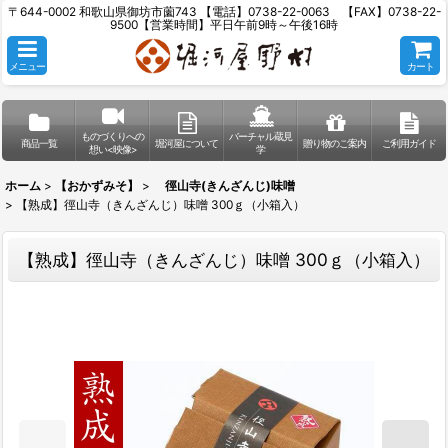
〒644-0002 和歌山県御坊市薗743 【電話】0738-22-0063 【FAX】0738-22-
9500【営業時間】平日午前9時～午後16時
メニュー
カート
ものづくりへの
バーチャル蔵見
商品一覧
堀河屋について
贈り物のご案内
ご利用ガイド
想い<映像>
学
ホーム
>
【おかずみそ】
>
徑山寺(きんざんじ)味噌
>
【熟成】徑山寺（きんざんじ）味噌 300ｇ（小箱入）
【熟成】徑山寺（きんざんじ）味噌 300ｇ（小箱入）