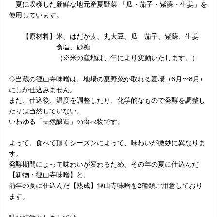
夏に収穫した新鮮な地元産夏野菜 「瓜・茄子・紫蘇・生姜」を
使用しています。
【原材料】米、はだか麦、丸大豆、瓜、茄子、紫蘇、生姜
食塩、砂糖
（※米の産地は、年により変動いたします。）
◇当蔵の徑山寺味噌は、地場の夏野菜が取れる夏場（6月〜8月）
にしか仕込みません。
また、仕込後、温度を調整したり、化学的なもので発酵を調整し
たりは当然していない、
いわゆる「天然醸造」の食べ物です。
よって、食べて頂くシーズンによって、味わいが微妙に異なりま
す。
発酵期間によって味わいが変わるため、その年の夏に仕込んだ
【新物・徑山寺味噌】と、
前年の夏に仕込んだ【熟成】徑山寺味噌を2種類ご用意しており
ます。