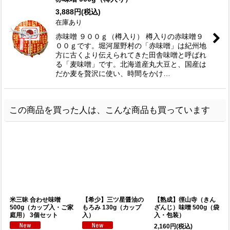
3,888
円
(税込)
在庫あり
赤味噌 ９００ｇ（樽入り） 樽入りの赤味噌９
００ｇです。堀河屋野村の「赤味噌」は紀州地
方に古くより伝えられてきた田舎味噌と呼ばれ
る「麦味噌」です。北海道産丸大豆と、国産は
だか麦を贅沢に使い、時間をかけ…
この商品を買った人は、こんな商品も買っています
米三昧 合わせ味噌
【希少】三ツ星醤油の
【熟成】徑山寺（きん
500g（カップ入・ご家
もろみ 130g（カップ
ざんじ）味噌 500g（袋
6
庭用） 3個セット
入）
入・包装）
2,160
円
(税込)
3