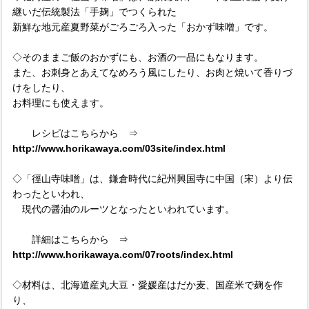
継いだ伝統製法「手麹」でつくられた
新鮮な地元産夏野菜がごろごろ入った「おかず味噌」です。
◇そのままご飯のおかずにも、お酒の一品にもなります。
また、お刺身とあえてなめろう風にしたり、お肉と焼いて香りづ
けをしたり、
お料理にも使えます。
レシピはこちらから ⇒
http://www.horikawaya.com/03site/index.html
◇「徑山寺味噌」は、鎌倉時代に紀州興国寺に中国（宋）より伝
わったといわれ、
現代の醤油のルーツとなったといわれています。
詳細はこちらから ⇒
http://www.horikawaya.com/07roots/index.html
◇材料は、北海道産丸大豆・愛媛産はだか麦、国産米で麹を作
り、