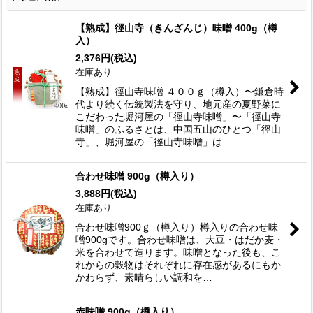
【熟成】徑山寺（きんざんじ）味噌 400g（樽
入）
2,376
円
(税込)
在庫あり
【熟成】徑山寺味噌 ４００ｇ（樽入）〜鎌倉時
代より続く伝統製法を守り、地元産の夏野菜に
こだわった堀河屋の「徑山寺味噌」〜「徑山寺
味噌」のふるさとは、中国五山のひとつ「徑山
寺」、堀河屋の「徑山寺味噌」は…
合わせ味噌 900g（樽入り）
3,888
円
(税込)
在庫あり
合わせ味噌900ｇ（樽入り）樽入りの合わせ味
噌900gです。合わせ味噌は、大豆・はだか麦・
米を合わせて造ります。味噌となった後も、こ
れからの穀物はそれぞれに存在感があるにもか
かわらず、素晴らしい調和を…
赤味噌 900g（樽入り）