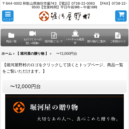
〒644-0002 和歌山県御坊市薗743 【電話】0738-22-0063 【FAX】0738-22-
9500【営業時間】平日午前9時～午後16時
メニュー
カート
ものづくりへの
バーチャル蔵見
商品一覧
堀河屋について
贈り物のご案内
ご利用ガイド
想い<映像>
学
ホーム
>
【 堀河屋の贈り物 】
>
〜12,000円台
【堀河屋野村のロゴをクリックして頂くとトップページ、商品一覧
をご覧いただけます。】
〜12,000円台