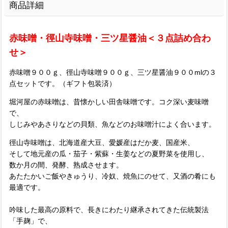
商品詳細
赤味噌・徑山寺味噌・三ツ星醤油＜３点詰め合わ
せ＞
赤味噌９００ｇ、徑山寺味噌９００ｇ、三ツ星醤油９００mlの３
点セットです。（ギフト包装済）
堀河屋の赤味噌は、昔懐かしい田舎味噌です。コク深い麦味噌
で、
しじみやあさりなどの貝類、魚などのお味噌汁によく合います。
徑山寺味噌は、北海道産大豆、愛媛産はだか麦、国産米、
そして地元産の瓜・茄子・紫蘇・生姜などの夏野菜を使用し、
数か月の間、発酵、熟成させます。
あたたかいご飯やきゅうり、冷奴、焼魚にのせて、又酒の肴にも
最適です。
吟味した最高の原料で、長きにわたり継承されてきた伝統製法
「手麹」で、