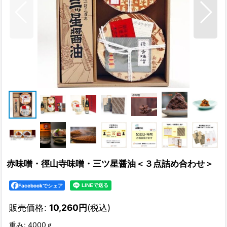
赤味噌・徑山寺味噌・三ツ星醤油＜３点詰め合わせ＞
Facebookでシェア
販売価格
:
10,260
円
(税込)
重み
:
4000ｇ