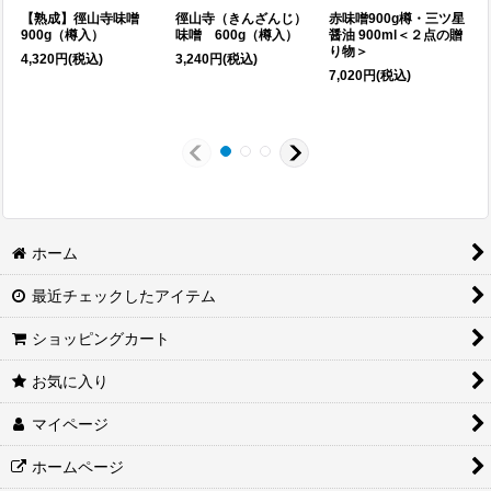
【熟成】徑山寺味噌
徑山寺（きんざんじ）
赤味噌900g樽・三ツ星
900g（樽入）
味噌 600g（樽入）
醤油 900ml＜２点の贈
り物＞
4,320
円
(税込)
3,240
円
(税込)
7,020
円
(税込)
7
ホーム
最近チェックしたアイテム
ショッピングカート
お気に入り
マイページ
ホームページ