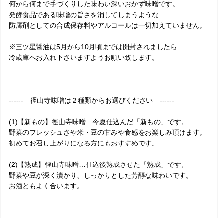
何から何まで手づくりした味わい深いおかず味噌です。
発酵食品である味噌の旨さを消してしまうような
防腐剤としての合成保存料やアルコールは一切加えていません。
※三ツ星醤油は5月から10月頃までは開封されましたら
冷蔵庫へお入れ下さいますようお願い致します。
------ 徑山寺味噌は２種類からお選びください ------
(1)【新もの】徑山寺味噌…今夏仕込んだ「新もの」です。
野菜のフレッシュさや米・豆の甘みや食感をお楽しみ頂けます。
初めてお召し上がりになる方にもおすすめです。
(2)【熟成】徑山寺味噌…仕込後熟成させた「熟成」です。
野菜や豆が深く漬かり、しっかりとした芳醇な味わいです。
お酒ともよく合います。