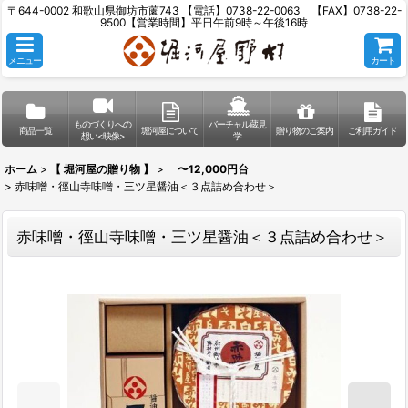
〒644-0002 和歌山県御坊市薗743 【電話】0738-22-0063 【FAX】0738-22-
9500【営業時間】平日午前9時～午後16時
メニュー
カート
ものづくりへの
バーチャル蔵見
商品一覧
堀河屋について
贈り物のご案内
ご利用ガイド
想い<映像>
学
ホーム
>
【 堀河屋の贈り物 】
>
〜12,000円台
>
赤味噌・徑山寺味噌・三ツ星醤油＜３点詰め合わせ＞
赤味噌・徑山寺味噌・三ツ星醤油＜３点詰め合わせ＞