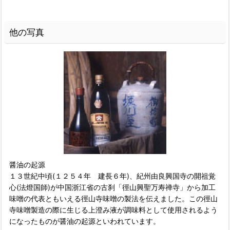
他の写真
醤油の起源
１３世紀中頃(１２５４年 建長６年)、紀州由良興国寺の開祖覚
心(法燈国師)が中国浙江省の古刹「徑山興聖万寿禅寺」から加工
味噌の代表ともいえる徑山寺味噌の製法を伝えました。この徑山
寺味噌製造の際に生じる上澄み液が調味料として使用されるよう
になったものが醤油の起源といわれています。