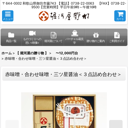
〒644-0002 和歌山県御坊市薗743 【電話】0738-22-0063 【FAX】0738-22-
9500【営業時間】平日午前9時～午後16時
メニュー
カート
ものづくりへの
バーチャル蔵見
商品一覧
堀河屋について
贈り物のご案内
ご利用ガイド
想い<映像>
学
ホーム
>
【 堀河屋の贈り物 】
>
〜12,000円台
>
赤味噌・合わせ味噌・三ツ星醤油＜３点詰め合わせ＞
赤味噌・合わせ味噌・三ツ星醤油＜３点詰め合わせ＞