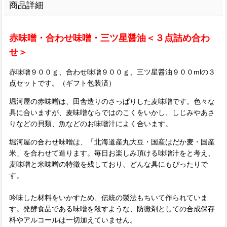
商品詳細
赤味噌・合わせ味噌・三ツ星醤油＜３点詰め合わ
せ＞
赤味噌９００ｇ、合わせ味噌９００ｇ、三ツ星醤油９００mlの３
点セットです。（ギフト包装済）
堀河屋の赤味噌は、田舎造りのさっぱりした麦味噌です。色々な
具に合いますが、麦味噌ならではのこくをいかし、しじみやあさ
りなどの貝類、魚などのお味噌汁によく合います。
堀河屋の合わせ味噌は、「北海道産丸大豆・国産はだか麦・国産
米」を合わせて造ります。毎日お楽しみ頂ける味噌汁をと考え、
麦味噌と米味噌の特徴を残しており、どんな具にもぴったりで
す。
吟味した材料をいかすため、伝統の製法もちいて作られていま
す。発酵食品である味噌を殺すような、防黴剤としての合成保存
料やアルコールは一切加えていません。