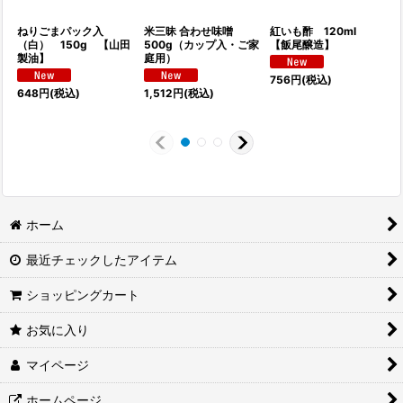
ねりごまパック入
米三昧 合わせ味噌
紅いも酢 120ml
（白） 150g 【山田
500g（カップ入・ご家
【飯尾醸造】
製油】
庭用）
756
円
(税込)
648
円
(税込)
1,512
円
(税込)
ホーム
最近チェックしたアイテム
ショッピングカート
お気に入り
マイページ
ホームページ