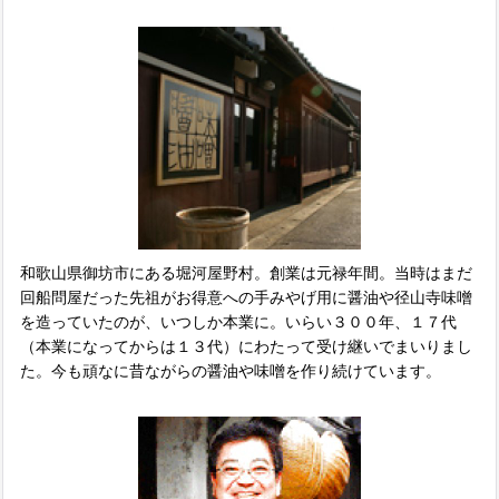
和歌山県御坊市にある堀河屋野村。創業は元禄年間。当時はまだ
回船問屋だった先祖がお得意への手みやげ用に醤油や径山寺味噌
を造っていたのが、いつしか本業に。いらい３００年、１７代
（本業になってからは１３代）にわたって受け継いでまいりまし
た。今も頑なに昔ながらの醤油や味噌を作り続けています。