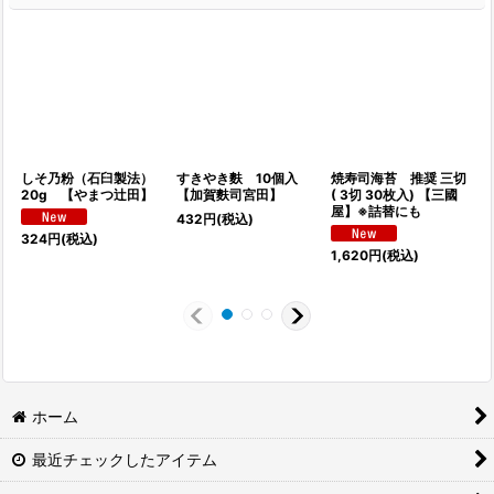
しそ乃粉（石臼製法）
すきやき麩 10個入
焼寿司海苔 推奨 三切
20g 【やまつ辻田】
【加賀麩司宮田】
( 3切 30枚入) 【三國
屋】※詰替にも
432
円
(税込)
1
324
円
(税込)
1,620
円
(税込)
ホーム
最近チェックしたアイテム