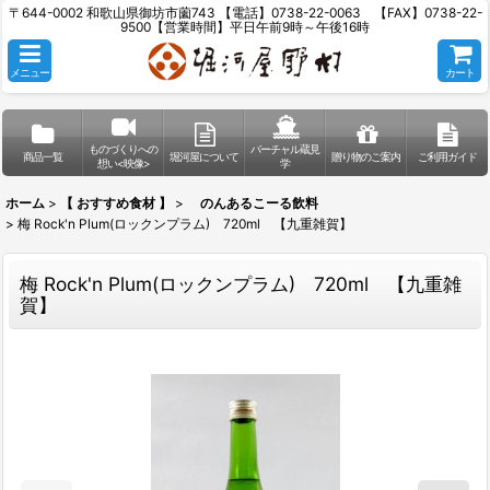
〒644-0002 和歌山県御坊市薗743 【電話】0738-22-0063 【FAX】0738-22-
9500【営業時間】平日午前9時～午後16時
メニュー
カート
ものづくりへの
バーチャル蔵見
商品一覧
堀河屋について
贈り物のご案内
ご利用ガイド
想い<映像>
学
ホーム
>
【 おすすめ食材 】
>
のんあるこーる飲料
>
梅 Rock'n Plum(ロックンプラム) 720ml 【九重雑賀】
梅 Rock'n Plum(ロックンプラム) 720ml 【九重雑
賀】