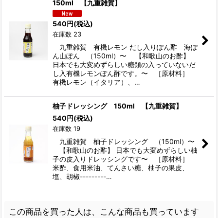
150ml 【九重雑賀】
540
円
(税込)
在庫数 23
九重雑賀 有機レモン だし入りぽん酢 海ぽ
ん山ぽん （150ml）〜 【和歌山のお酢】
日本でも大変めずらしい糖類の入っていないだ
し入有機レモンぽん酢です。〜 ［原材料］
有機レモン（イタリア）、…
柚子ドレッシング 150ml 【九重雑賀】
540
円
(税込)
在庫数 19
九重雑賀 柚子ドレッシング （150ml）〜
【和歌山のお酢】 日本でも大変めずらしい柚
子の皮入りドレッシングです〜 ［原材料］
米酢、食用米油、てんさい糖、柚子の果皮、
塩、胡椒---------…
この商品を買った人は、こんな商品も買っています