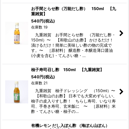
お手間とらせ酢（万能だし酢） 150ml 【九
重雑賀】
540
円
(税込)
在庫数 19
九重雑賀 お手間とらせ酢 （万能だし酢・
150ml）〜 【和歌山のお酢】 かけるだけ！
漬けるだけ！簡単に美味しい酢の物の完成で
す。〜 ［原材料］ 醸造酢・本醸造薄口醤油
(小麦を含む)・てんさい糖・…
柚子寿司召し酢 150ml 【九重雑賀】
540
円
(税込)
在庫数 21
九重雑賀 柚子ドレッシング （150ml）〜
【和歌山のお酢】 日本でも大変めずらしい、
柚子の皮入りすし酢！ ちらし寿司、いなり寿
司、手巻き寿司、玄米飯に 〜 ［原材料］米
酢・てんさい糖・柚子の…
有機レモン だし入ぽん酢 （海ぽん山ぽん）