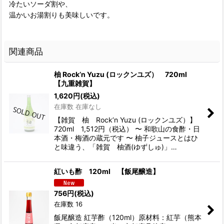
冷たいソーダ割や、
温かいお湯割りも美味しいです。
関連商品
柚 Rock’n Yuzu (ロックンユズ） 720ml
【九重雑賀】
1,620
円
(税込)
在庫数 在庫なし
【雑賀 柚 Rock’n Yuzu (ロックンユズ）】
720ml 1,512円（税込） 〜 和歌山の食酢・日
本酒・梅酒の蔵元です 〜 柚子ジュースとはひ
と味違う、「雑賀 柚酒(ゆずしゅ)」…
紅いも酢 120ml 【飯尾醸造】
756
円
(税込)
在庫数 16
飯尾醸造 紅芋酢（120ml）原材料：紅芋（熊本